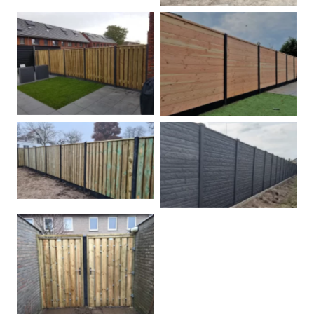
Betonpalen schutting
Douglas
Hout beton schuttingen
Rots motief antraciet
Tuindeur grenen