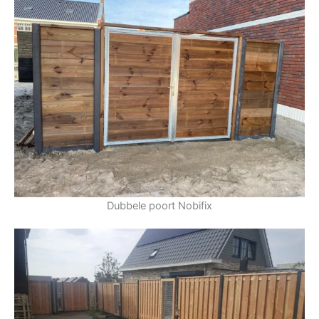
Dubbele poort Nobifix