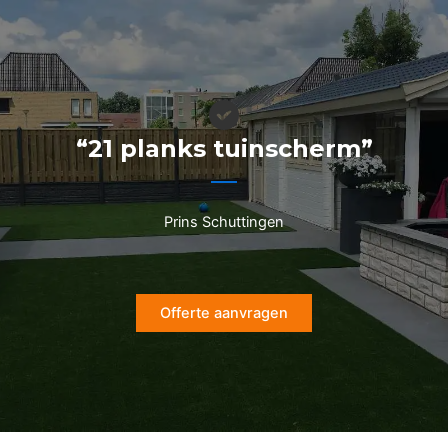
Ga
naar
de
inhoud
“21 planks tuinscherm”
Prins Schuttingen
Offerte aanvragen