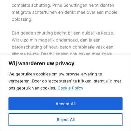
complete schutting. Prins Schuttingen helpt klanten
met grote achtertuinen en denkt mee over een mooie
oplossing.
Een goede schutting begint bij een duidelijke keuze.
Wilt u zo min mogelijk onderhoud, dan is een
betonschutting of hout-beton combinatie vaak een
slimme keuze. Daarbij spelen ook zaken mee zoals
windbelasting, hoogteverschillen, grondsoort,
Wij waarderen uw privacy
erfgrens en de bereikbaarheid van de tuin.
We gebruiken cookies om uw browse-ervaring te
verbeteren. Door op ‘accepteren’ te klikken, stemt u in met
Schutting kiezen op basis van uitstraling en gebruik
ons gebruik van cookies.
Cookie Policy
Voor veel klanten is een hout-beton schutting de
meest gekozen oplossing. {De betonnen onderzijde
beschermt het hout tegen direct contact met vochtige
Accept All
grond, terwijl de houten delen zorgen voor een
natuurlijke uitstraling.} Het resultaat is een stevige
Reject All
tuinafscheiding die netjes oogt en jarenlang mee kan