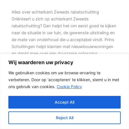
Alles over achterkant Zweeds rabatschutting
Oriënteert u zich op achterkant Zweeds
rabatschutting? Dan helpt het om eerst goed te kijken
naar de situatie in uw tuin, de gewenste uitstraling en
de mate van onderhoud die u acceptabel vindt. Prins
Schuttingen helpt klanten met nieuwbouwwoningen
en denkt mee over een duurzame oplossing.
Wij waarderen uw privacy
Een nette tuinafscheiding vraagt om meer dan alleen
We gebruiken cookies om uw browse-ervaring te
een paar schermen en palen. Wilt u vooral een luxe
verbeteren. Door op ‘accepteren’ te klikken, stemt u in met
uitstraling, dan kan een hout-beton schutting met
ons gebruik van cookies.
Cookie Policy
hoge betonplaat of zwarte accenten goed passen.
Daarom is persoonlijk advies vaak beter dan alleen
online een standaardprijs bekijken.
Accept All
Welke schutting past bij uw tuin?
Reject All
Een hout-beton schutting is populair omdat deze