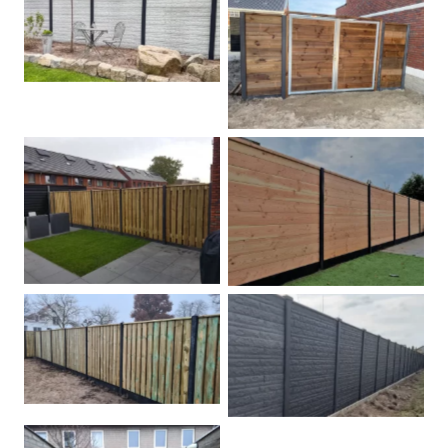
Betonschutting
Dubbele poort
Betonpalen schutting
Douglas
Hout beton schuttingen
Rots motief antraciet