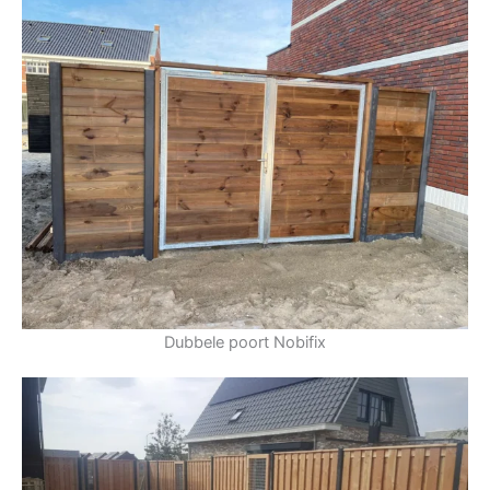
Dubbele poort Nobifix