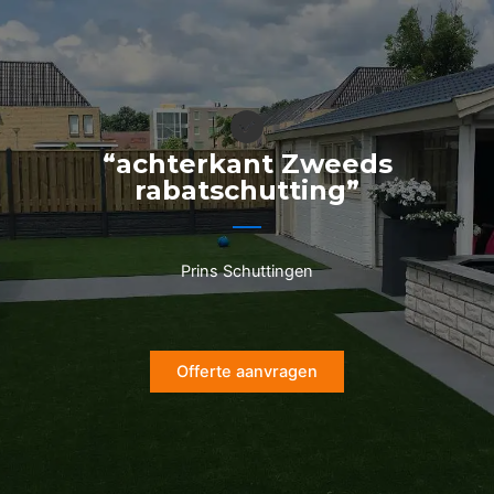
Ga
naar
de
inhoud
“achterkant Zweeds
rabatschutting”
Prins Schuttingen
Offerte aanvragen