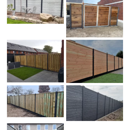
Betonschutting
Dubbele poort
Betonpalen schutting
Douglas
Hout beton schuttingen
Rots motief antraciet