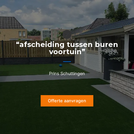
Ga
naar
de
inhoud
“afscheiding tussen buren
voortuin”
Prins Schuttingen
Offerte aanvragen