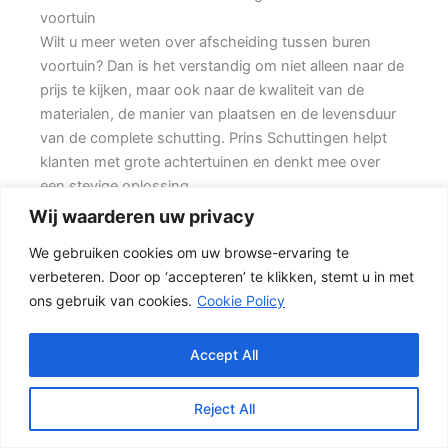
voortuin
Wilt u meer weten over afscheiding tussen buren
voortuin? Dan is het verstandig om niet alleen naar de
prijs te kijken, maar ook naar de kwaliteit van de
materialen, de manier van plaatsen en de levensduur
van de complete schutting. Prins Schuttingen helpt
klanten met grote achtertuinen en denkt mee over
een stevige oplossing.
Wij waarderen uw privacy
De juiste erfafscheiding begint met een goed plan.
We gebruiken cookies om uw browse-ervaring te
Wilt u vooral privacy, dan is een dichte schutting
verbeteren. Door op ‘accepteren’ te klikken, stemt u in met
meestal de beste keuze. Ook de ondergrond, de
ons gebruik van cookies.
Cookie Policy
lengte van de schutting en de aanwezigheid van
poorten of hoeken hebben invloed op de beste
oplossing.
Accept All
De juiste keuze voor uw tuin
Reject All
In veel tuinen wordt gekozen voor een combinatie