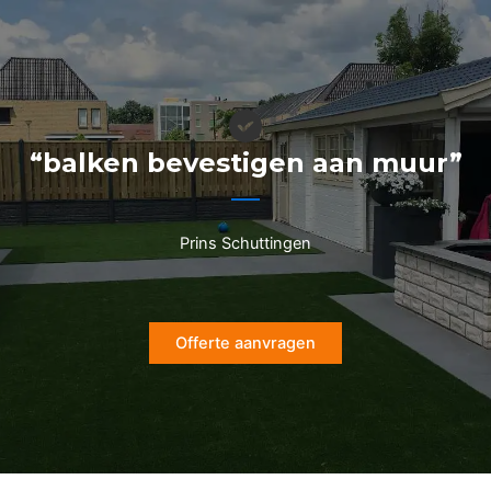
Ga
naar
de
inhoud
“balken bevestigen aan muur”
Prins Schuttingen
Offerte aanvragen