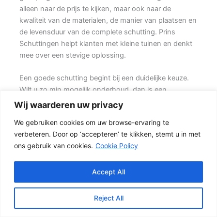
alleen naar de prijs te kijken, maar ook naar de
kwaliteit van de materialen, de manier van plaatsen en
de levensduur van de complete schutting. Prins
Schuttingen helpt klanten met kleine tuinen en denkt
mee over een stevige oplossing.
Een goede schutting begint bij een duidelijke keuze.
Wilt u zo min mogelijk onderhoud, dan is een
betonschutting of hout-beton combinatie vaak een
Wij waarderen uw privacy
slimme keuze. Ook de ondergrond, de lengte van de
We gebruiken cookies om uw browse-ervaring te
schutting en de aanwezigheid van poorten of hoeken
verbeteren. Door op ‘accepteren’ te klikken, stemt u in met
hebben invloed op de beste oplossing.
ons gebruik van cookies.
Cookie Policy
De juiste keuze voor uw tuin
Een hout-beton schutting is populair omdat deze
Accept All
stevig is en toch een warme uitstraling heeft. {De
betonnen onderzijde beschermt het hout tegen direct
Reject All
contact met vochtige grond, terwijl het tuinhout