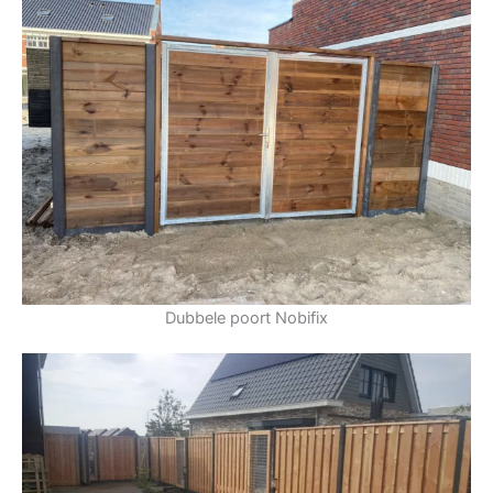
Dubbele poort Nobifix