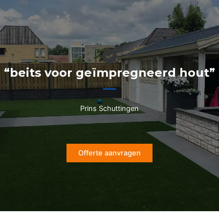
Ga
naar
de
inhoud
“beits voor geïmpregneerd hout”
Prins Schuttingen
Offerte aanvragen