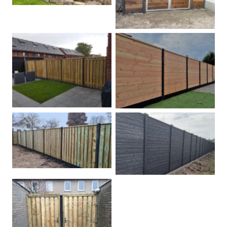
Betonpalen schutting
Douglas
Hout beton schuttingen
Rots motief antraciet
Tuindeur grenen