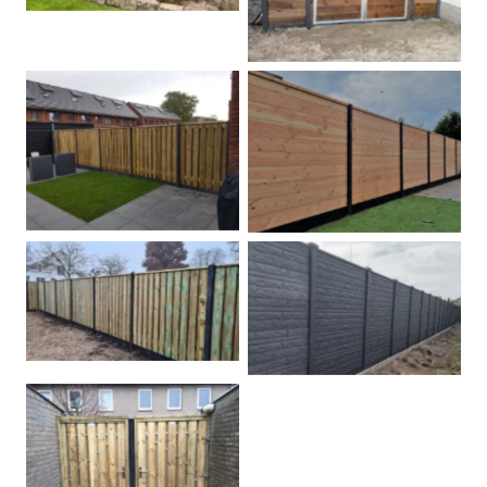
Betonpalen schutting
Douglas
Hout beton schuttingen
Rots motief antraciet
Tuindeur grenen