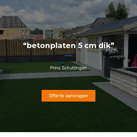
Ga
naar
de
inhoud
“betonplaten 5 cm dik”
Prins Schuttingen
Offerte aanvragen