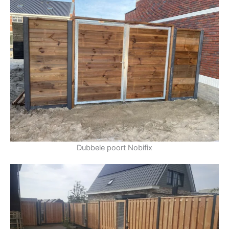
Dubbele poort Nobifix