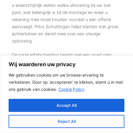
u waarschijnlijk weten welke uitvoering bij uw tuin
past, wat belangrijk is bij de montage en waar u
rekening mee moet houden voordat u een offerte
aanvraagt. Prins Schuttingen helpt klanten met grote
achtertuinen en denkt mee over een stevige
oplossing.
De juiste erfafscheiding begint met een goed plan.
Wilt u vooral privacy, dan is een dichte schutting
Wij waarderen uw privacy
meestal de beste keuze. Ook de ondergrond, de
We gebruiken cookies om uw browse-ervaring te
lengte van de schutting en de aanwezigheid van
verbeteren. Door op ‘accepteren’ te klikken, stemt u in met
poorten of hoeken hebben invloed op de beste
ons gebruik van cookies.
Cookie Policy
oplossing.
Welke schutting past bij uw tuin?
Accept All
In veel tuinen wordt gekozen voor een combinatie
van hout en beton. {De betonpalen en betonplaten
Reject All
zorgen voor stabiliteit, terwijl de houten schermen