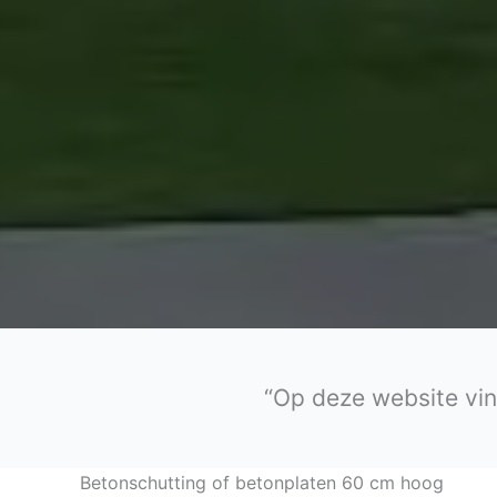
“Op deze website vind
Betonschutting of betonplaten 60 cm hoog