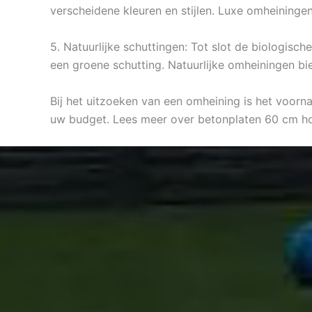
verscheidene kleuren en stijlen. Luxe omheining
5. Natuurlijke schuttingen: Tot slot de biologisc
een groene schutting. Natuurlijke omheiningen bi
Bij het uitzoeken van een omheining is het voorn
uw budget. Lees meer over betonplaten 60 cm h