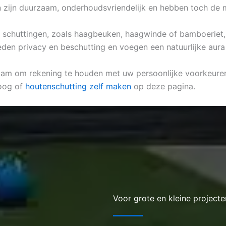
en zijn duurzaam, onderhoudsvriendelijk en hebben toch de 
he schuttingen, zoals haagbeuken, haagwinde of bamboeriet, 
eden privacy en beschutting en voegen een natuurlijke aura
aam om rekening te houden met uw persoonlijke voorkeuren, 
oog of
houtenschutting zelf maken
op deze pagina.
Voor grote en kleine projecte