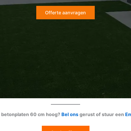
Offerte aanvragen
er betonplaten 60 cm hoog?
Bel ons
gerust of stuur een
Em