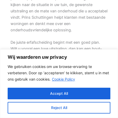
kijken naar de situatie in uw tuin, de gewenste
uitstraling en de mate van onderhoud die u acceptabel
vindt. Prins Schuttingen helpt klanten met bestaande
woningen en denkt mee over een
onderhoudsvriendelijke oplossing.
De juiste erfafscheiding begint met een goed plan.
Wilt u vooral een luxe uitstraling, dan kan een hout-
beton schutting met hoge betonplaat of zwarte
Wij waarderen uw privacy
accenten goed passen. Daarom is persoonlijk advies
We gebruiken cookies om uw browse-ervaring te
vaak beter dan alleen online een standaardprijs
verbeteren. Door op ‘accepteren’ te klikken, stemt u in met
bekijken.
ons gebruik van cookies.
Cookie Policy
De juiste keuze voor uw tuin
In veel tuinen wordt gekozen voor een combinatie
Accept All
van hout en beton. {De betonnen onderzijde
beschermt het hout tegen direct contact met vochtige
Reject All
grond, terwijl het tuinhout zorgen voor een natuurlijke