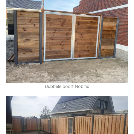
Dubbele poort Nobifix