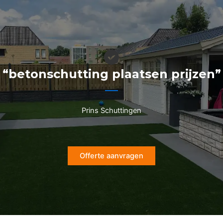
Ga
naar
de
inhoud
“betonschutting plaatsen prijzen”
Prins Schuttingen
Offerte aanvragen