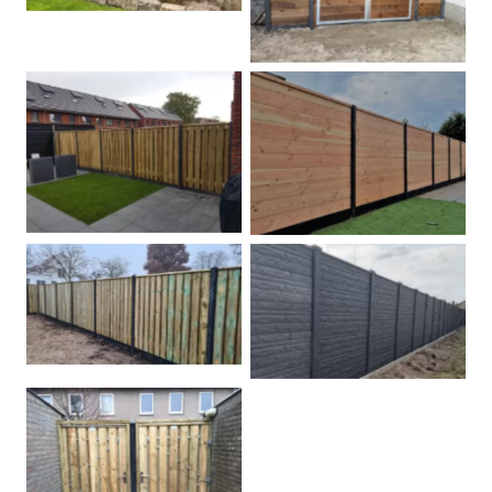
Betonpalen schutting
Douglas
Hout beton schuttingen
Rots motief antraciet
Tuindeur grenen