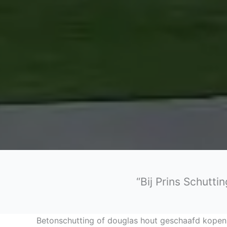
“Bij Prins Schutti
Betonschutting of douglas hout geschaafd kopen