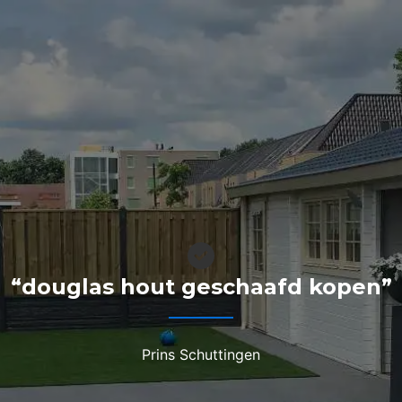
“douglas hout geschaafd kopen”
Prins Schuttingen