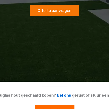
Offerte aanvragen
douglas hout geschaafd kopen?
Bel ons
gerust of stuur ee