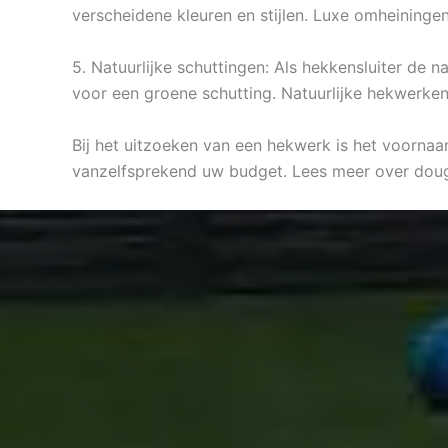
verscheidene kleuren en stijlen. Luxe omheining
5. Natuurlijke schuttingen: Als hekkensluiter de 
voor een groene schutting. Natuurlijke hekwerken 
Bij het uitzoeken van een hekwerk is het voornaam
vanzelfsprekend uw budget. Lees meer over dou