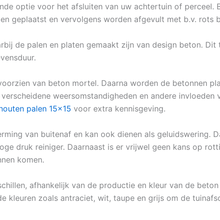
nde optie voor het afsluiten van uw achtertuin of perceel
den geplaatst en vervolgens worden afgevult met b.v. rots 
rbij de palen en platen gemaakt zijn van design beton. Di
evensduur.
voorzien van beton mortel. Daarna worden de betonnen pla
en verscheidene weersomstandigheden en andere invloeden v
houten palen 15×15
voor extra kennisgeving.
rming van buitenaf en kan ook dienen als geluidswering. Da
oge druk reiniger. Daarnaast is er vrijwel geen kans op rot
unnen komen.
chillen, afhankelijk van de productie en kleur van de beton
de kleuren zoals antraciet, wit, taupe en grijs om de tuinafs