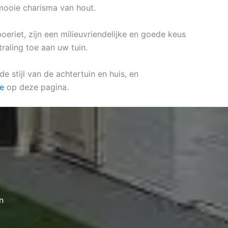
mooie charisma van hout.
oeriet, zijn een milieuvriendelijke en goede keus
raling toe aan uw tuin.
 stijl van de achtertuin en huis, en
re
op deze pagina.
n