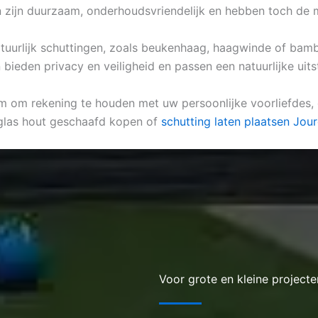
en zijn duurzaam, onderhoudsvriendelijk en hebben toch de 
natuurlijk schuttingen, zoals beukenhaag, haagwinde of bamb
bieden privacy en veiligheid en passen een natuurlijke uitst
 om rekening te houden met uw persoonlijke voorliefdes, de
glas hout geschaafd kopen of
schutting laten plaatsen Jou
Voor grote en kleine projecte