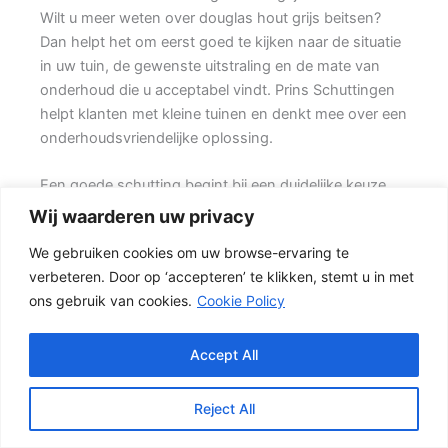
Wilt u meer weten over douglas hout grijs beitsen?
Dan helpt het om eerst goed te kijken naar de situatie
in uw tuin, de gewenste uitstraling en de mate van
onderhoud die u acceptabel vindt. Prins Schuttingen
helpt klanten met kleine tuinen en denkt mee over een
onderhoudsvriendelijke oplossing.
Een goede schutting begint bij een duidelijke keuze.
Wilt u vooral een luxe uitstraling, dan kan een hout-
Wij waarderen uw privacy
beton schutting met hoge betonplaat of zwarte
We gebruiken cookies om uw browse-ervaring te
accenten goed passen. Ook de ondergrond, de
verbeteren. Door op ‘accepteren’ te klikken, stemt u in met
lengte van de schutting en de aanwezigheid van
ons gebruik van cookies.
Cookie Policy
poorten of hoeken hebben invloed op de beste
oplossing.
Accept All
Welke schutting past bij uw tuin?
Voor veel klanten is een hout-beton schutting de
Reject All
meest gekozen oplossing. {De betonnen onderzijde