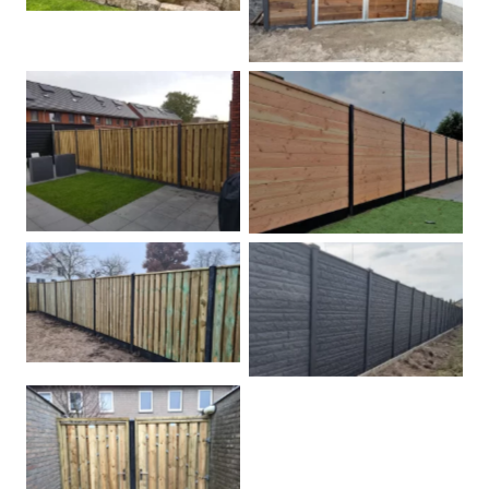
Betonpalen schutting
Douglas
Hout beton schuttingen
Rots motief antraciet
Tuindeur grenen