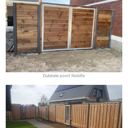
Dubbele poort Nobifix