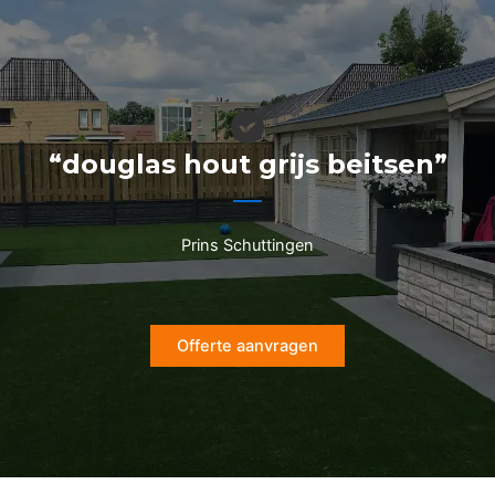
Ga
naar
de
inhoud
“douglas hout grijs beitsen”
Prins Schuttingen
Offerte aanvragen