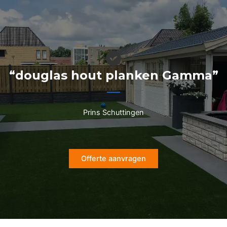
Ga
naar
de
inhoud
“douglas hout planken Gamma”
Prins Schuttingen
Offerte aanvragen