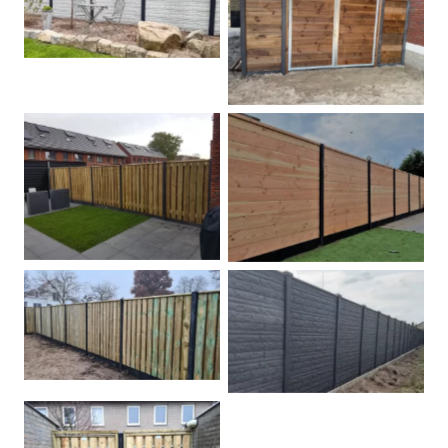
Betonschutting
Dubbele poort
Betonpalen schutting
Douglas
Hout beton schuttingen
Rots motief antraciet