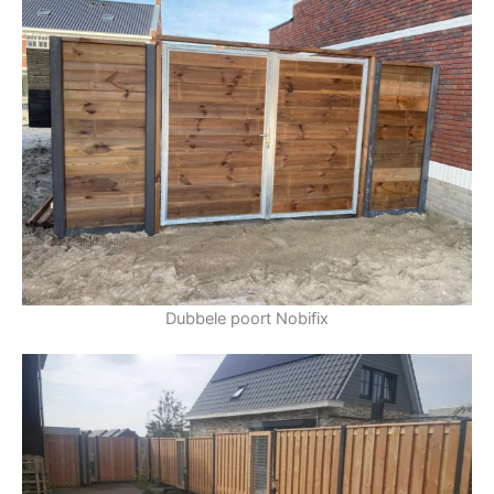
Dubbele poort Nobifix