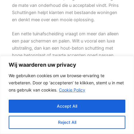
de mate van onderhoud die u acceptabel vindt. Prins
Schuttingen helpt klanten met bestaande woningen
en denkt mee over een mooie oplossing.
Een nette tuinafscheiding vraagt om meer dan alleen
een paar schermen en palen. Wilt u vooral een luxe
uitstraling, dan kan een hout-beton schutting met
hoge betonplaat of zwarte accenten goed passen.
Daarbij spelen ook zaken mee zoals windbelasting,
Wij waarderen uw privacy
hoogteverschillen, grondsoort, erfgrens en de
We gebruiken cookies om uw browse-ervaring te
bereikbaarheid van de tuin.
verbeteren. Door op ‘accepteren’ te klikken, stemt u in met
ons gebruik van cookies.
Cookie Policy
De juiste keuze voor uw tuin
Voor veel klanten is een hout-beton schutting de
meest gekozen oplossing. {De betonpalen en
Accept All
betonplaten zorgen voor stabiliteit, terwijl het tuinhout
zorgen voor een natuurlijke uitstraling.} Het resultaat is
Reject All
een stevige tuinafscheiding die netjes oogt en