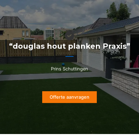
Ga
naar
de
inhoud
“douglas hout planken Praxis”
Prins Schuttingen
Offerte aanvragen