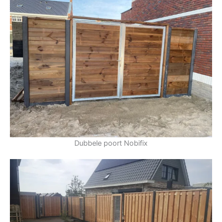
Dubbele poort Nobifix