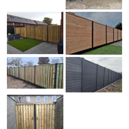
Betonpalen schutting
Douglas
Hout beton schuttingen
Rots motief antraciet
Tuindeur grenen