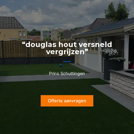
Ga
naar
de
inhoud
“douglas hout versneld
vergrijzen”
Prins Schuttingen
Offerte aanvragen