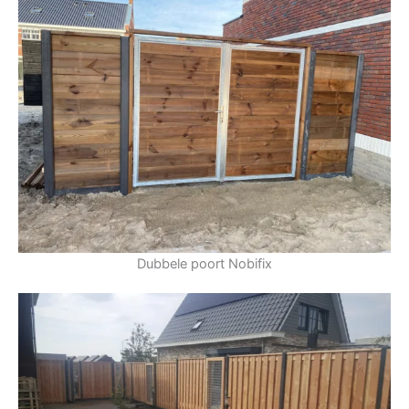
Dubbele poort Nobifix