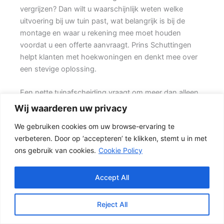
vergrijzen? Dan wilt u waarschijnlijk weten welke
uitvoering bij uw tuin past, wat belangrijk is bij de
montage en waar u rekening mee moet houden
voordat u een offerte aanvraagt. Prins Schuttingen
helpt klanten met hoekwoningen en denkt mee over
een stevige oplossing.
Een nette tuinafscheiding vraagt om meer dan alleen
een paar schermen en palen. Wilt u vooral privacy,
Wij waarderen uw privacy
dan is een dichte schutting meestal de beste keuze.
We gebruiken cookies om uw browse-ervaring te
Ook de ondergrond, de lengte van de schutting en de
verbeteren. Door op ‘accepteren’ te klikken, stemt u in met
aanwezigheid van poorten of hoeken hebben invloed
ons gebruik van cookies.
Cookie Policy
op de beste oplossing.
Welke schutting past bij uw tuin?
Accept All
Een hout-beton schutting is populair omdat deze
stevig is en toch een warme uitstraling heeft. {De
Reject All
betonnen onderzijde beschermt het hout tegen direct