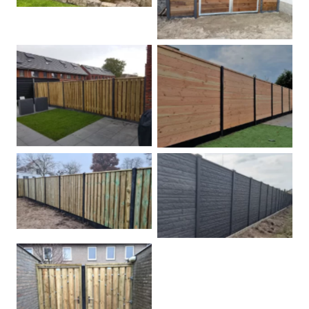
Betonpalen schutting
Douglas
Hout beton schuttingen
Rots motief antraciet
Tuindeur grenen