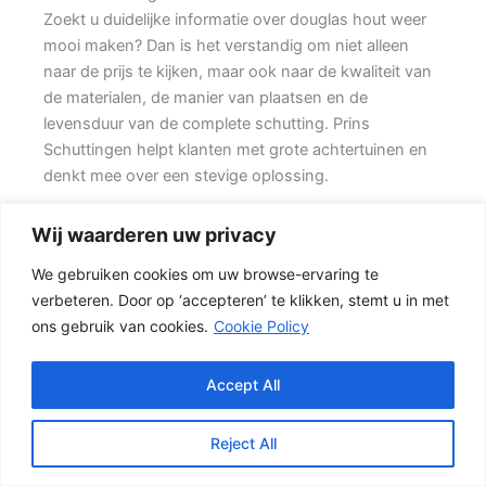
Zoekt u duidelijke informatie over douglas hout weer
mooi maken? Dan is het verstandig om niet alleen
naar de prijs te kijken, maar ook naar de kwaliteit van
de materialen, de manier van plaatsen en de
levensduur van de complete schutting. Prins
Schuttingen helpt klanten met grote achtertuinen en
denkt mee over een stevige oplossing.
De juiste erfafscheiding begint met een goed plan.
Wij waarderen uw privacy
Wilt u zo min mogelijk onderhoud, dan is een
We gebruiken cookies om uw browse-ervaring te
betonschutting of hout-beton combinatie vaak een
verbeteren. Door op ‘accepteren’ te klikken, stemt u in met
slimme keuze. Daarbij spelen ook zaken mee zoals
ons gebruik van cookies.
Cookie Policy
windbelasting, hoogteverschillen, grondsoort,
erfgrens en de bereikbaarheid van de tuin.
Accept All
Schutting kiezen op basis van uitstraling en gebruik
Voor veel klanten is een hout-beton schutting de
Reject All
meest gekozen oplossing. {De betonnen onderzijde