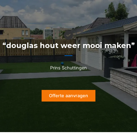
Ga
naar
de
inhoud
“douglas hout weer mooi maken”
Prins Schuttingen
Offerte aanvragen