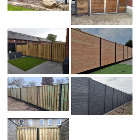
Dubbele poort
Betonpalen schutting
Douglas
Hout beton schuttingen
Rots motief antraciet