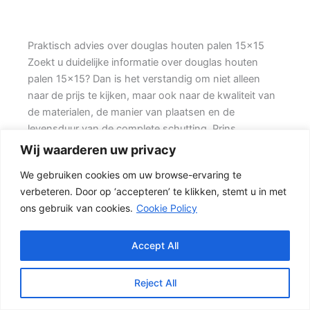
Praktisch advies over douglas houten palen 15×15
Zoekt u duidelijke informatie over douglas houten
palen 15×15? Dan is het verstandig om niet alleen
naar de prijs te kijken, maar ook naar de kwaliteit van
de materialen, de manier van plaatsen en de
levensduur van de complete schutting. Prins
Schuttingen helpt klanten met hoekwoningen en
Wij waarderen uw privacy
denkt mee over een mooie oplossing.
We gebruiken cookies om uw browse-ervaring te
verbeteren. Door op ‘accepteren’ te klikken, stemt u in met
De juiste erfafscheiding begint met een goed plan.
ons gebruik van cookies.
Cookie Policy
Wilt u vooral een luxe uitstraling, dan kan een hout-
beton schutting met hoge betonplaat of zwarte
accenten goed passen. Daarom is persoonlijk advies
Accept All
vaak beter dan alleen online een standaardprijs
bekijken.
Reject All