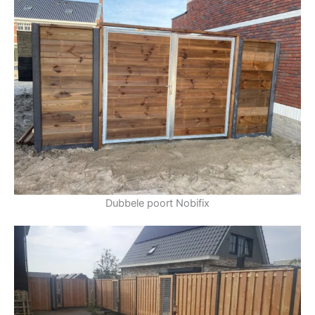
Dubbele poort Nobifix