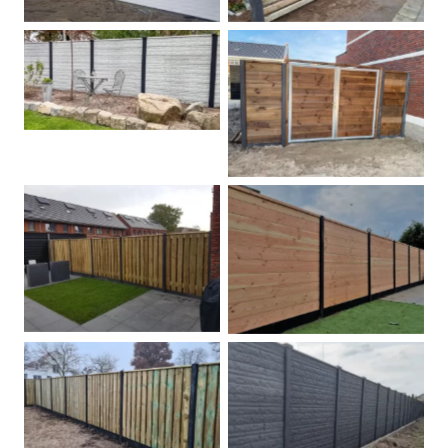
Betonschutting
Dubbele poort
Betonpalen schutting
Douglas
Hout beton schuttingen
Rots motief antraciet