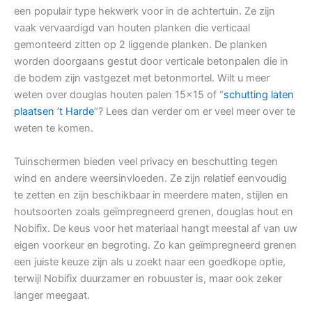
een populair type hekwerk voor in de achtertuin. Ze zijn
vaak vervaardigd van houten planken die verticaal
gemonteerd zitten op 2 liggende planken. De planken
worden doorgaans gestut door verticale betonpalen die in
de bodem zijn vastgezet met betonmortel. Wilt u meer
weten over douglas houten palen 15×15 of “
schutting laten
plaatsen ’t Harde
“? Lees dan verder om er veel meer over te
weten te komen.
Tuinschermen bieden veel privacy en beschutting tegen
wind en andere weersinvloeden. Ze zijn relatief eenvoudig
te zetten en zijn beschikbaar in meerdere maten, stijlen en
houtsoorten zoals geïmpregneerd grenen, douglas hout en
Nobifix. De keus voor het materiaal hangt meestal af van uw
eigen voorkeur en begroting. Zo kan geïmpregneerd grenen
een juiste keuze zijn als u zoekt naar een goedkope optie,
terwijl Nobifix duurzamer en robuuster is, maar ook zeker
langer meegaat.