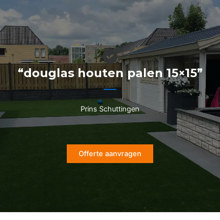
Ga
naar
de
inhoud
“douglas houten palen 15×15”
Prins Schuttingen
Offerte aanvragen