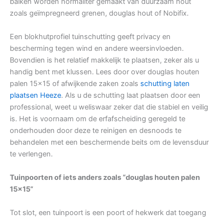
balken worden normaliter gemaakt van duurzaam hout
zoals geïmpregneerd grenen, douglas hout of Nobifix.
Een blokhutprofiel tuinschutting geeft privacy en
bescherming tegen wind en andere weersinvloeden.
Bovendien is het relatief makkelijk te plaatsen, zeker als u
handig bent met klussen. Lees door over douglas houten
palen 15×15 of afwijkende zaken zoals
schutting laten
plaatsen Heeze
. Als u de schutting laat plaatsen door een
professional, weet u weliswaar zeker dat die stabiel en veilig
is. Het is voornaam om de erfafscheiding geregeld te
onderhouden door deze te reinigen en desnoods te
behandelen met een beschermende beits om de levensduur
te verlengen.
Tuinpoorten of iets anders zoals “douglas houten palen
15×15”
Tot slot, een tuinpoort is een poort of hekwerk dat toegang