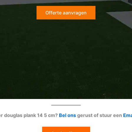
Offerte aanvragen
er douglas plank 14 5 cm?
Bel ons
gerust of stuur een
Ema