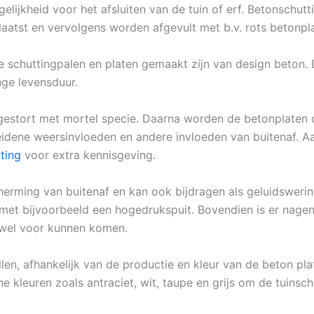
ogelijkheid voor het afsluiten van de tuin of erf. Betonschu
aatst en vervolgens worden afgevult met b.v. rots betonpl
e schuttingpalen en platen gemaakt zijn van design beton.
nge levensduur.
estort met mortel specie. Daarna worden de betonplaten d
heidene weersinvloeden en andere invloeden van buitenaf. A
ting
voor extra kennisgeving.
erming van buitenaf en kan ook bijdragen als geluidswering.
met bijvoorbeeld een hogedrukspuit. Bovendien is er nage
n wel voor kunnen komen.
llen, afhankelijk van de productie en kleur van de beton pla
e kleuren zoals antraciet, wit, taupe en grijs om de tuinschu