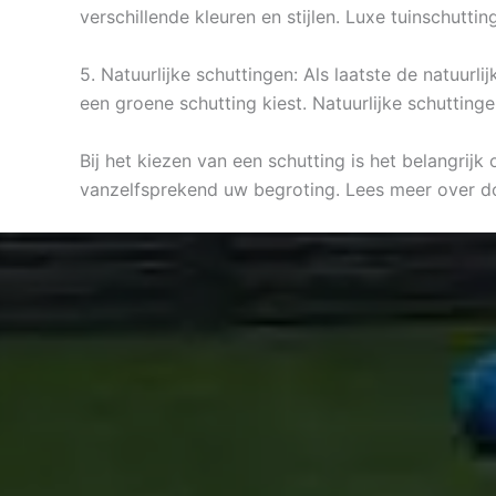
verschillende kleuren en stijlen. Luxe tuinschutti
5. Natuurlijke schuttingen: Als laatste de natuurl
een groene schutting kiest. Natuurlijke schutting
Bij het kiezen van een schutting is het belangrij
vanzelfsprekend uw begroting. Lees meer over d