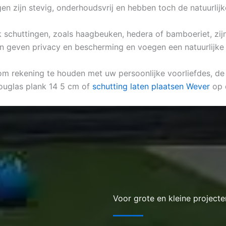
ngen zijn stevig, onderhoudsvrij en hebben toch de natuurlij
ijk schuttingen, zoals haagbeuken, hedera of bamboeriet, zij
en geven privacy en bescherming en voegen een natuurlijke u
k om rekening te houden met uw persoonlijke voorliefdes, de 
ouglas plank 14 5 cm of
schutting laten plaatsen Wever
op 
Voor grote en kleine projecte