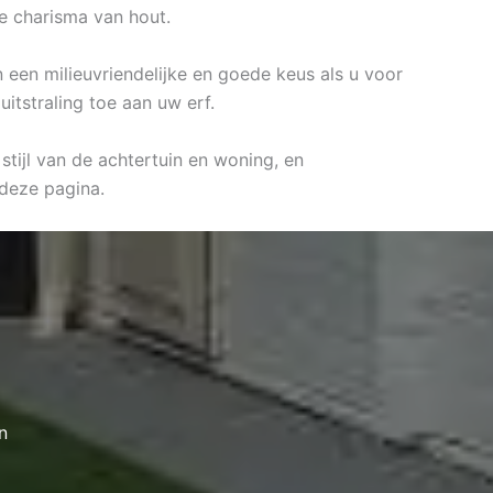
ke charisma van hout.
n een milieuvriendelijke en goede keus als u voor
itstraling toe aan uw erf.
stijl van de achtertuin en woning, en
deze pagina.
n