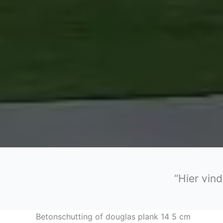
“Hier vind
Betonschutting of douglas plank 14 5 cm