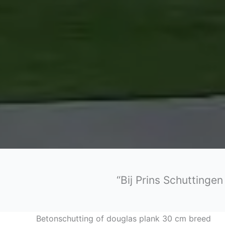
“Bij Prins Schuttinge
Betonschutting of douglas plank 30 cm breed