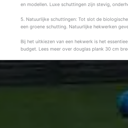
en modellen. Luxe schuttingen zijn stevig, onderh
5. Natuurlijke schuttingen: Tot slot de biologis
een groene schutting. Natuurlijke hekwerken geve
Bij het uitkiezen van een hekwerk is het essentiee
budget. Lees meer over douglas plank 30 cm br