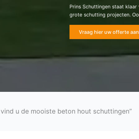
Prins Schuttingen staat klaar
grote schutting projecten. Oo
Vraag hier uw offerte aan
n vind u de mooiste beton hout schuttingen”