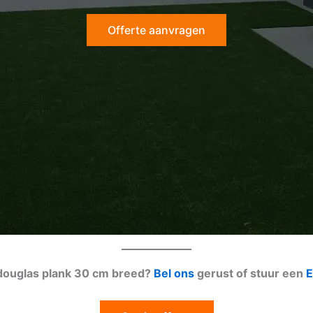
Offerte aanvragen
 douglas plank 30 cm breed?
Bel ons
gerust of stuur een
E