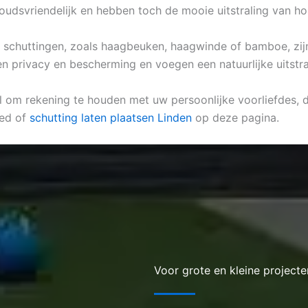
oudsvriendelijk en hebben toch de mooie uitstraling van ho
che schuttingen, zoals haagbeuken, haagwinde of bamboe, zi
n privacy en bescherming en voegen een natuurlijke uitstra
l om rekening te houden met uw persoonlijke voorliefdes, de 
eed of
schutting laten plaatsen Linden
op deze pagina.
Voor grote en kleine projecte