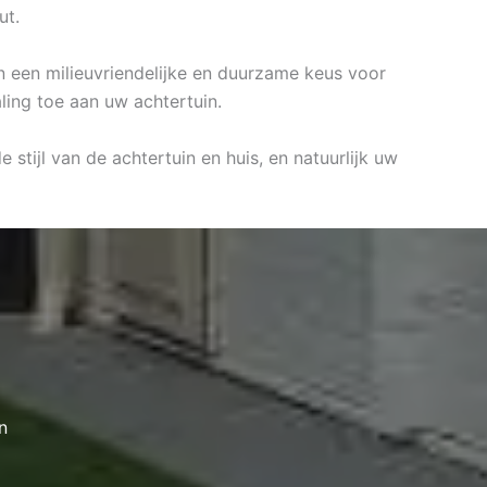
ut.
jn een milieuvriendelijke en duurzame keus voor
ling toe aan uw achtertuin.
stijl van de achtertuin en huis, en natuurlijk uw
n