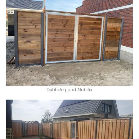
Dubbele poort Nobifix