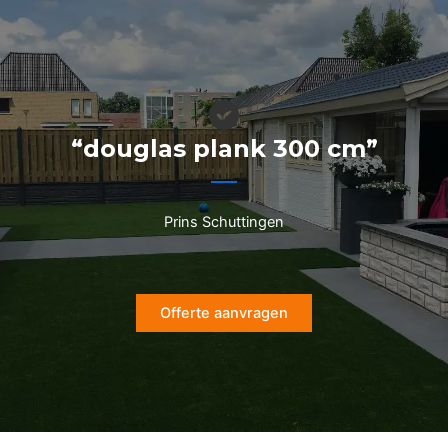
Ga
naar
de
inhoud
“douglas plank 300 cm”
Prins Schuttingen
Offerte aanvragen