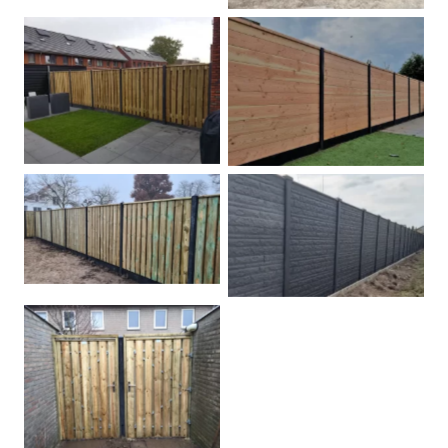
Betonpalen schutting
Douglas
Hout beton schuttingen
Rots motief antraciet
Tuindeur grenen