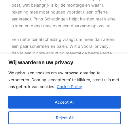
past, wat belangrijk is bij de montage en waar u
rekening mee moet houden voordat u een offerte
aanvraagt. Prins Schuttingen helpt klanten met kleine
tuinen en denkt mee over een duurzame oplossing.
Een nette tuinafscheiding vraagt om meer dan alleen
een paar schermen en palen. Wilt u vooral privacy,
dan is een dichte schutting meestal de beste keuze.
Daarom is persoonlijk advies vaak beter dan alleen
Wij waarderen uw privacy
online een standaardprijs bekijken.
We gebruiken cookies om uw browse-ervaring te
verbeteren. Door op ‘accepteren’ te klikken, stemt u in met
De juiste keuze voor uw tuin
ons gebruik van cookies.
Cookie Policy
Voor veel klanten is een hout-beton schutting de
meest gekozen oplossing. {De betonpalen en
betonplaten zorgen voor stabiliteit, terwijl de houten
Accept All
delen zorgen voor een natuurlijke uitstraling.} Het
resultaat is een stevige tuinafscheiding die netjes oogt
Reject All
en jarenlang mee kan gaan.