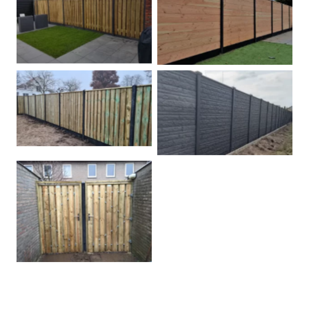
Betonpalen schutting
Douglas
Hout beton schuttingen
Rots motief antraciet
Tuindeur grenen