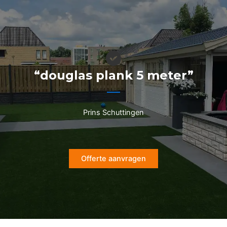
Ga
naar
de
inhoud
“douglas plank 5 meter”
Prins Schuttingen
Offerte aanvragen