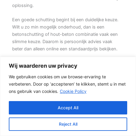
oplossing.
Een goede schutting begint bij een duidelijke keuze.
Wilt u zo min mogelijk onderhoud, dan is een
betonschutting of hout-beton combinatie vaak een
slimme keuze. Daarom is persoonlijk advies vaak
beter dan alleen online een standaardprijs bekijken.
De juiste keuze voor uw tuin
Wij waarderen uw privacy
In veel tuinen wordt gekozen voor een combinatie
We gebruiken cookies om uw browse-ervaring te
van hout en beton. {De betonpalen en betonplaten
verbeteren. Door op ‘accepteren’ te klikken, stemt u in met
zorgen voor stabiliteit, terwijl het tuinhout zorgen voor
ons gebruik van cookies.
Cookie Policy
een natuurlijke uitstraling.} Het resultaat is een stevige
tuinafscheiding die netjes oogt en jarenlang mee kan
gaan.
Accept All
Wie een robuuste en onderhoudsarme oplossing
Reject All
zoekt, kan kiezen voor een betonschutting. Een
betonschutting vraagt minder onderhoud dan veel