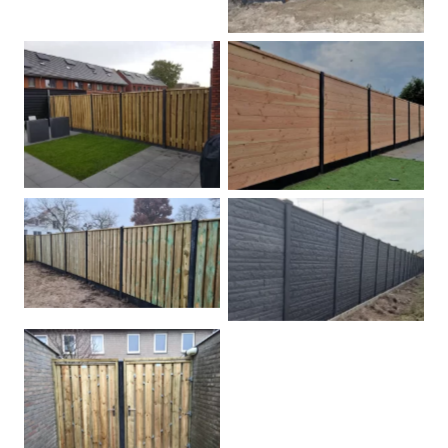
Betonpalen schutting
Douglas
Hout beton schuttingen
Rots motief antraciet
Tuindeur grenen