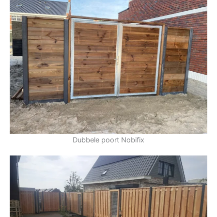
Dubbele poort Nobifix