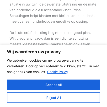
situatie in uw tuin, de gewenste uitstraling en de mate
van onderhoud die u acceptabel vindt. Prins
Schuttingen helpt klanten met kleine tuinen en denkt
mee over een onderhoudsvriendelijke oplossing.
De juiste erfafscheiding begint met een goed plan.
Wilt u vooral privacy, dan is een dichte schutting
meestal de beste keuze. Daarbij spelen ook zaken
mee zoals windbelasting, hoogteverschillen,
Wij waarderen uw privacy
grondsoort, erfgrens en de bereikbaarheid van de
We gebruiken cookies om uw browse-ervaring te
tuin.
verbeteren. Door op ‘accepteren’ te klikken, stemt u in met
ons gebruik van cookies.
Cookie Policy
Schutting kiezen op basis van uitstraling en gebruik
Voor veel klanten is een hout-beton schutting de
meest gekozen oplossing. {Het beton zorgt voor een
Accept All
sterke basis, terwijl de houten delen zorgen voor een
natuurlijke uitstraling.} Het resultaat is een stevige
Reject All
tuinafscheiding die netjes oogt en jarenlang mee kan