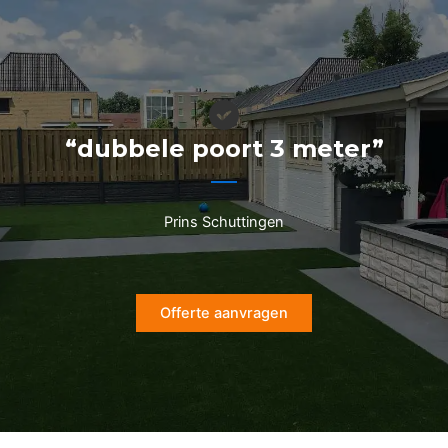
Ga
naar
de
inhoud
“dubbele poort 3 meter”
Prins Schuttingen
Offerte aanvragen