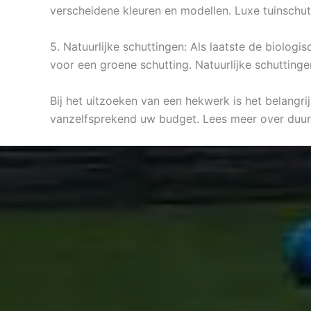
verscheidene kleuren en modellen. Luxe tuinschut
5. Natuurlijke schuttingen: Als laatste de biolog
voor een groene schutting. Natuurlijke schuttingen
Bij het uitzoeken van een hekwerk is het belangri
vanzelfsprekend uw budget. Lees meer over duu