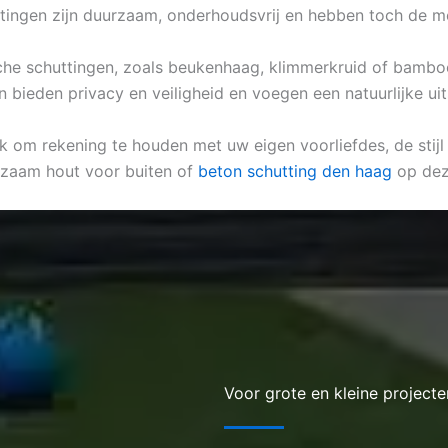
tingen zijn duurzaam, onderhoudsvrij en hebben toch de moo
ische schuttingen, zoals beukenhaag, klimmerkruid of bamboe
 bieden privacy en veiligheid en voegen een natuurlijke uit
jk om rekening te houden met uw eigen voorliefdes, de stij
rzaam hout voor buiten of
beton schutting den haag
op dez
Voor grote en kleine projecte