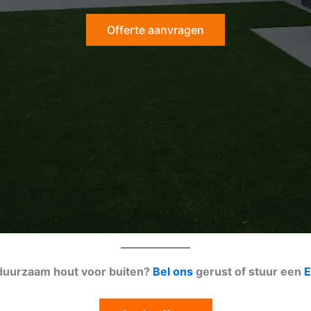
Offerte aanvragen
 duurzaam hout voor buiten?
Bel ons
gerust of stuur een
E