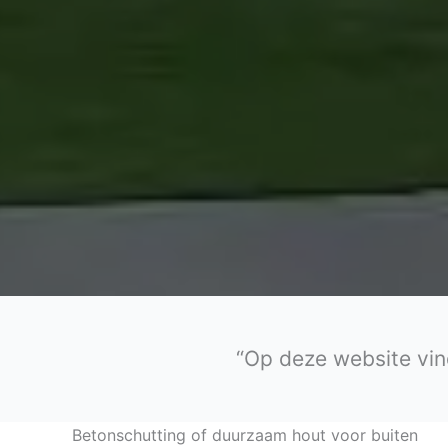
“Op deze website vin
Betonschutting of duurzaam hout voor buiten