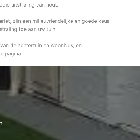
ie uitstraling van hout.
riet, zijn een milieuvriendelijke en goede keus
straling toe aan uw tuin.
l van de achtertuin en woonhuis, en
e pagina.
n