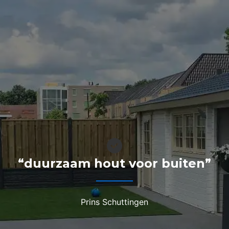
“duurzaam hout voor buiten”
Prins Schuttingen