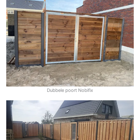
Dubbele poort Nobifix