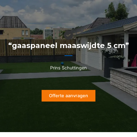
Ga
naar
de
inhoud
“gaaspaneel maaswijdte 5 cm”
Prins Schuttingen
Offerte aanvragen