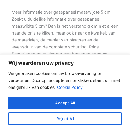
Meer informatie over gaaspaneel maaswijdte 5 cm
Zoekt u duidelijke informatie over gaaspaneel
maaswijdte 5 cm? Dan is het verstandig om niet alleen
naar de prijs te kijken, maar ook naar de kwaliteit van
de materialen, de manier van plaatsen en de
levensduur van de complete schutting. Prins
Schuttingen helpt klanten met hoekwoningen en
denkt mee over een onderhoudsvriendelijke
Wij waarderen uw privacy
oplossing.
We gebruiken cookies om uw browse-ervaring te
verbeteren. Door op ‘accepteren’ te klikken, stemt u in met
De juiste erfafscheiding begint met een goed plan.
ons gebruik van cookies.
Cookie Policy
Wilt u vooral privacy, dan is een dichte schutting
meestal de beste keuze. Daarbij spelen ook zaken
mee zoals windbelasting, hoogteverschillen,
Accept All
grondsoort, erfgrens en de bereikbaarheid van de
tuin.
Reject All