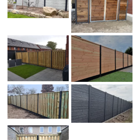
Betonschutting
Dubbele poort
Betonpalen schutting
Douglas
Hout beton schuttingen
Rots motief antraciet