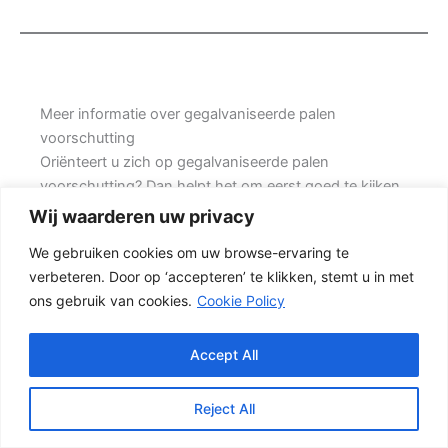
Meer informatie over gegalvaniseerde palen
voorschutting
Oriënteert u zich op gegalvaniseerde palen
voorschutting? Dan helpt het om eerst goed te kijken
naar de situatie in uw tuin, de gewenste uitstraling en
Wij waarderen uw privacy
de mate van onderhoud die u acceptabel vindt. Prins
We gebruiken cookies om uw browse-ervaring te
Schuttingen helpt klanten met grote achtertuinen en
verbeteren. Door op ‘accepteren’ te klikken, stemt u in met
denkt mee over een mooie oplossing.
ons gebruik van cookies.
Cookie Policy
Een nette tuinafscheiding vraagt om meer dan alleen
een paar schermen en palen. Wilt u vooral een luxe
Accept All
uitstraling, dan kan een hout-beton schutting met
hoge betonplaat of zwarte accenten goed passen.
Reject All
Ook de ondergrond, de lengte van de schutting en de