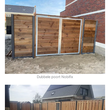
Dubbele poort Nobifix