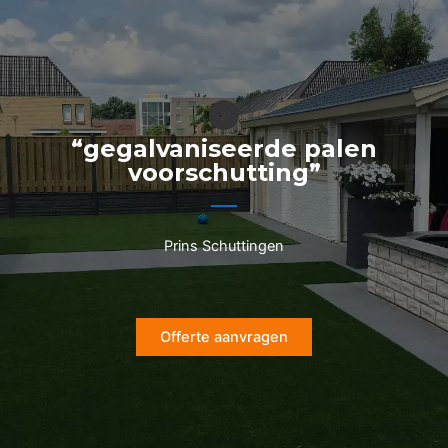
Ga
naar
de
inhoud
“gegalvaniseerde palen
voorschutting”
Prins Schuttingen
Offerte aanvragen