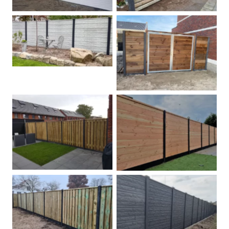
Betonschutting
Dubbele poort
Betonpalen schutting
Douglas
Hout beton schuttingen
Rots motief antraciet