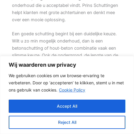
onderhoud die u acceptabel vindt. Prins Schuttingen
helpt klanten met grote achtertuinen en denkt mee
over een mooie oplossing.
Een goede schutting begint bij een duidelijke keuze.
Wilt u zo min mogelijk onderhoud, dan is een
betonschutting of hout-beton combinatie vaak een
slimme keuze. Ook de ondergrond, de lengte van de
schutting en de aanwezigheid van poorten of hoeken
Wij waarderen uw privacy
hebben invloed op de beste oplossing.
We gebruiken cookies om uw browse-ervaring te
verbeteren. Door op ‘accepteren’ te klikken, stemt u in met
Welke schutting past bij uw tuin?
ons gebruik van cookies.
Cookie Policy
In veel tuinen wordt gekozen voor een combinatie
van hout en beton. {Het beton zorgt voor een sterke
basis, terwijl het tuinhout zorgen voor een natuurlijke
Accept All
uitstraling.} Het resultaat is een stevige
tuinafscheiding die netjes oogt en jarenlang mee kan
Reject All
gaan.