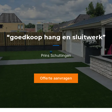
Ga
naar
de
inhoud
“goedkoop hang en sluitwerk”
Prins Schuttingen
Offerte aanvragen