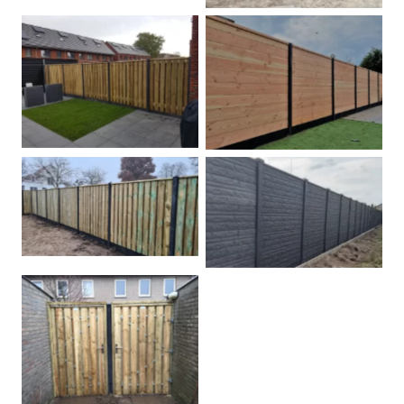
Betonpalen schutting
Douglas
Hout beton schuttingen
Rots motief antraciet
Tuindeur grenen