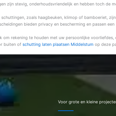
ngen zijn stevig, onderhoudsvriendelijk en hebben toch de 
he schuttingen, zoals haagbeuken, klimop of bamboeriet, zijn
fscheidingen bieden privacy en bescherming en passen een na
ijk om rekening te houden met uw persoonlijke voorliefdes, d
r buiten of
schutting laten plaatsen Middelstum
op deze pa
Voor grote en kleine projecte