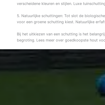
verscheidene kleuren en stijlen. Luxe tuinschutti
5. Natuurlijke schuttingen: Tot slot de biologisc
voor een groene schutting kiest. Natuurlijke erfa
Bij het uitkiezen van een schutting is het belangr
begroting. Lees meer over goedkoopste hout voo