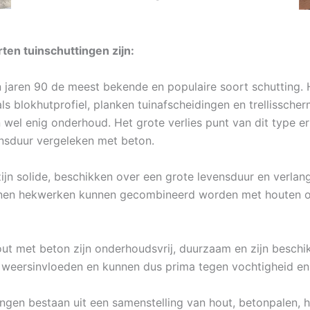
en tuinschuttingen zijn:
n jaren 90 de meest bekende en populaire soort schutting. H
ls blokhutprofiel, planken tuinafscheidingen en trellissche
n wel enig onderhoud. Het grote verlies punt van dit type e
nsduur vergeleken met beton.
jn solide, beschikken over een grote levensduur en verlang
nnen hekwerken kunnen gecombineerd worden met houten of 
ut met beton zijn onderhoudsvrij, duurzaam en zijn beschikb
 weersinvloeden en kunnen dus prima tegen vochtigheid en 
ngen bestaan uit een samenstelling van hout, betonpalen, h