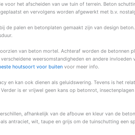
ptie voor het afscheiden van uw tuin of terrein. Beton schut
 geplaatst en vervolgens worden afgewerkt met b.v. nostal
rbij de palen en betonplaten gemaakt zijn van design beto
sduur.
oorzien van beton mortel. Achteraf worden de betonnen pl
 verscheidene weersomstandigheden en andere invloeden van
beste houtsoort voor buiten
voor meer info.
acy en kan ook dienen als geluidswering. Tevens is het rel
 Verder is er vrijwel geen kans op betonrot, insectenplage
erschillen, afhankelijk van de afbouw en kleur van de beton 
ls antraciet, wit, taupe en grijs om de tuinschutting een sp