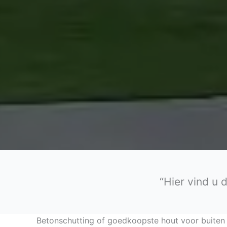
“Hier vind u 
Betonschutting of goedkoopste hout voor buiten