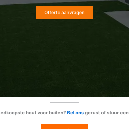
Offerte aanvragen
goedkoopste hout voor buiten?
Bel ons
gerust of stuur ee