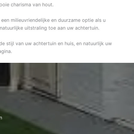
mooie charisma van hout.
 een milieuvriendelijke en duurzame optie als u
tuurlijke uitstraling toe aan uw achtertuin.
e stijl van uw achtertuin en huis, en natuurlijk uw
gina.
n