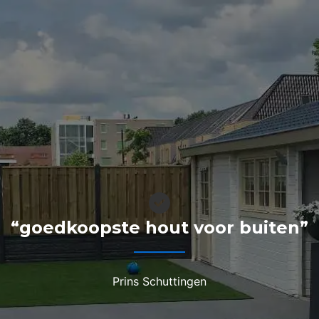
“goedkoopste hout voor buiten”
Prins Schuttingen