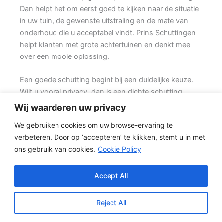
Dan helpt het om eerst goed te kijken naar de situatie
in uw tuin, de gewenste uitstraling en de mate van
onderhoud die u acceptabel vindt. Prins Schuttingen
helpt klanten met grote achtertuinen en denkt mee
over een mooie oplossing.
Een goede schutting begint bij een duidelijke keuze.
Wilt u vooral privacy, dan is een dichte schutting
meestal de beste keuze. Ook de ondergrond, de
Wij waarderen uw privacy
lengte van de schutting en de aanwezigheid van
We gebruiken cookies om uw browse-ervaring te
poorten of hoeken hebben invloed op de beste
verbeteren. Door op ‘accepteren’ te klikken, stemt u in met
oplossing.
ons gebruik van cookies.
Cookie Policy
De juiste keuze voor uw tuin
Voor veel klanten is een hout-beton schutting de
Accept All
meest gekozen oplossing. {Het beton zorgt voor een
sterke basis, terwijl de houten schermen zorgen voor
Reject All
een natuurlijke uitstraling.} Deze combinatie is