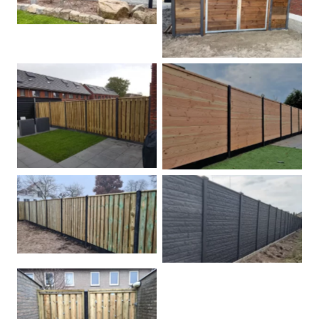
Dubbele poort
Betonpalen schutting
Douglas
Hout beton schuttingen
Rots motief antraciet