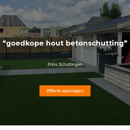
Ga
naar
de
inhoud
“goedkope hout betonschutting”
Prins Schuttingen
Offerte aanvragen