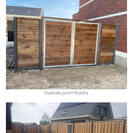
Dubbele poort Nobifix