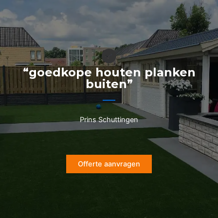
Ga
naar
de
inhoud
“goedkope houten planken
buiten”
Prins Schuttingen
Offerte aanvragen