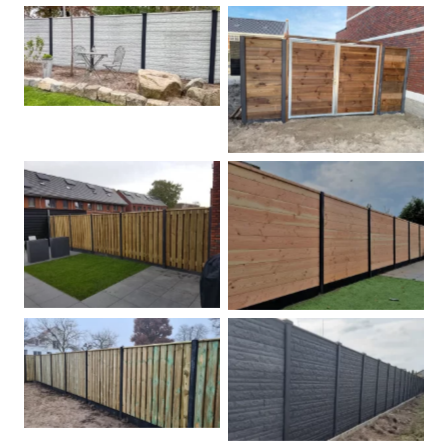
Betonschutting
Dubbele poort
Betonpalen schutting
Douglas
Hout beton schuttingen
Rots motief antraciet