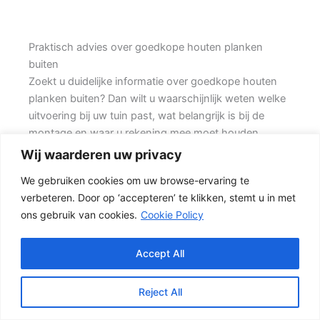
Praktisch advies over goedkope houten planken
buiten
Zoekt u duidelijke informatie over goedkope houten
planken buiten? Dan wilt u waarschijnlijk weten welke
uitvoering bij uw tuin past, wat belangrijk is bij de
montage en waar u rekening mee moet houden
voordat u een offerte aanvraagt. Prins Schuttingen
Wij waarderen uw privacy
helpt klanten met bestaande woningen en denkt mee
We gebruiken cookies om uw browse-ervaring te
over een onderhoudsvriendelijke oplossing.
verbeteren. Door op ‘accepteren’ te klikken, stemt u in met
ons gebruik van cookies.
Cookie Policy
De juiste erfafscheiding begint met een goed plan.
Wilt u vooral privacy, dan is een dichte schutting
meestal de beste keuze. Ook de ondergrond, de
Accept All
lengte van de schutting en de aanwezigheid van
poorten of hoeken hebben invloed op de beste
Reject All
oplossing.