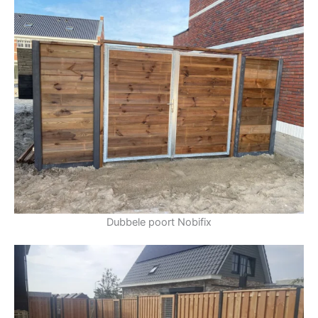
Dubbele poort Nobifix