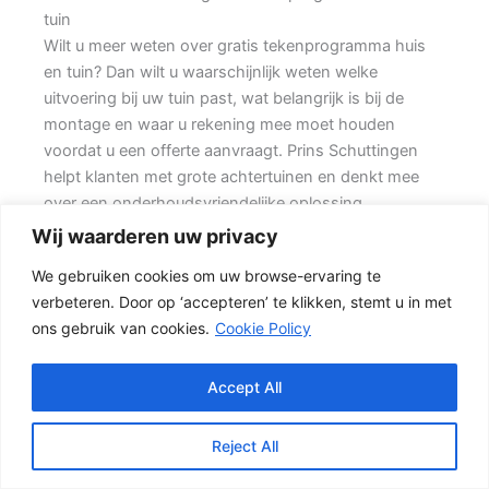
tuin
Wilt u meer weten over gratis tekenprogramma huis
en tuin? Dan wilt u waarschijnlijk weten welke
uitvoering bij uw tuin past, wat belangrijk is bij de
montage en waar u rekening mee moet houden
voordat u een offerte aanvraagt. Prins Schuttingen
helpt klanten met grote achtertuinen en denkt mee
over een onderhoudsvriendelijke oplossing.
Wij waarderen uw privacy
De juiste erfafscheiding begint met een goed plan.
We gebruiken cookies om uw browse-ervaring te
Wilt u vooral een luxe uitstraling, dan kan een hout-
verbeteren. Door op ‘accepteren’ te klikken, stemt u in met
beton schutting met hoge betonplaat of zwarte
ons gebruik van cookies.
Cookie Policy
accenten goed passen. Daarom is persoonlijk advies
vaak beter dan alleen online een standaardprijs
bekijken.
Accept All
Schutting kiezen op basis van uitstraling en gebruik
Reject All
Een hout-beton schutting is populair omdat deze