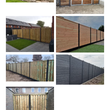
Betonpalen schutting
Douglas
Hout beton schuttingen
Rots motief antraciet
Tuindeur grenen