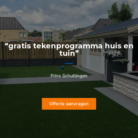
Ga
naar
de
inhoud
“gratis tekenprogramma huis en
tuin”
Prins Schuttingen
Offerte aanvragen