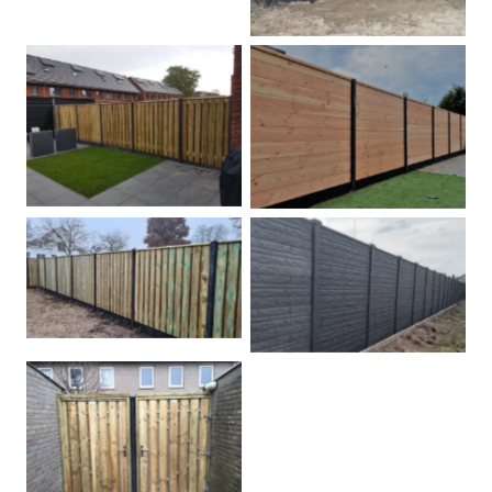
Betonpalen schutting
Douglas
Hout beton schuttingen
Rots motief antraciet
Tuindeur grenen