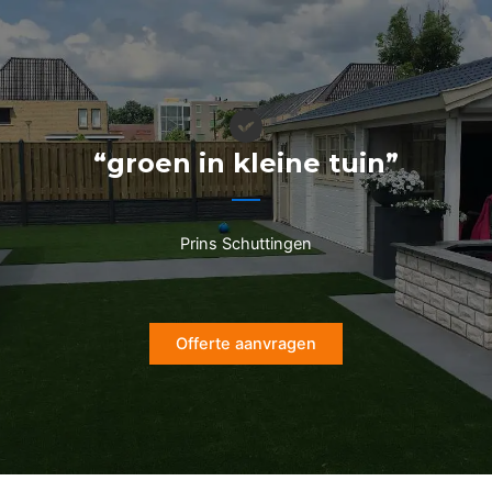
Ga
naar
de
inhoud
“groen in kleine tuin”
Prins Schuttingen
Offerte aanvragen