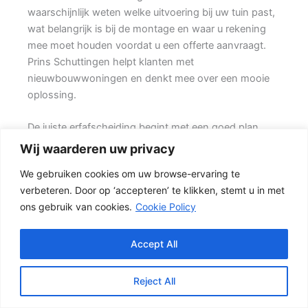
waarschijnlijk weten welke uitvoering bij uw tuin past,
wat belangrijk is bij de montage en waar u rekening
mee moet houden voordat u een offerte aanvraagt.
Prins Schuttingen helpt klanten met
nieuwbouwwoningen en denkt mee over een mooie
oplossing.
De juiste erfafscheiding begint met een goed plan.
Wilt u vooral privacy, dan is een dichte schutting
Wij waarderen uw privacy
meestal de beste keuze. Ook de ondergrond, de
We gebruiken cookies om uw browse-ervaring te
lengte van de schutting en de aanwezigheid van
verbeteren. Door op ‘accepteren’ te klikken, stemt u in met
poorten of hoeken hebben invloed op de beste
ons gebruik van cookies.
Cookie Policy
oplossing.
Schutting kiezen op basis van uitstraling en gebruik
Accept All
In veel tuinen wordt gekozen voor een combinatie
van hout en beton. {De betonnen onderzijde
Reject All
beschermt het hout tegen direct contact met vochtige