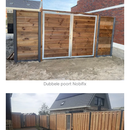
Dubbele poort Nobifix