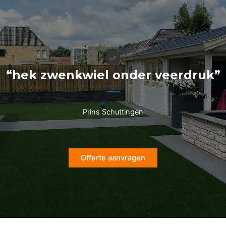
Ga
naar
de
inhoud
“hek zwenkwiel onder veerdruk”
Prins Schuttingen
Offerte aanvragen