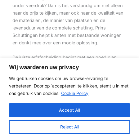
onder veerdruk? Dan is het verstandig om niet alleen
naar de prijs te kijken, maar ook naar de kwaliteit van
de materialen, de manier van plaatsen en de
levensduur van de complete schutting. Prins
Schuttingen helpt klanten met bestaande woningen
en denkt mee over een mooie oplossing.
De juiste erfafscheiding begint met een goed plan.
Wilt u vooral een luxe uitstraling, dan kan een hout-
Wij waarderen uw privacy
beton schutting met hoge betonplaat of zwarte
We gebruiken cookies om uw browse-ervaring te
accenten goed passen. Daarbij spelen ook zaken mee
verbeteren. Door op ‘accepteren’ te klikken, stemt u in met
zoals windbelasting, hoogteverschillen, grondsoort,
ons gebruik van cookies.
Cookie Policy
erfgrens en de bereikbaarheid van de tuin.
Welke schutting past bij uw tuin?
Accept All
In veel tuinen wordt gekozen voor een combinatie
van hout en beton. {Het beton zorgt voor een sterke
Reject All
basis, terwijl de houten delen zorgen voor een