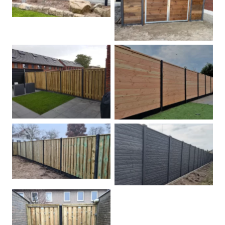
Dubbele poort
Betonpalen schutting
Douglas
Hout beton schuttingen
Rots motief antraciet