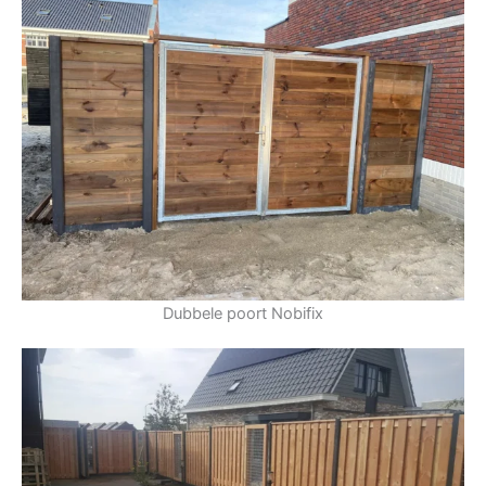
Dubbele poort Nobifix