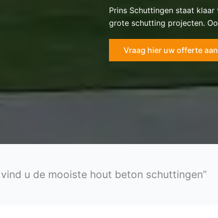
Prins Schuttingen staat klaar
grote schutting projecten. Oo
Vraag hier uw offerte aan
n vind u de mooiste hout beton schuttingen”