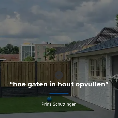
“hoe gaten in hout opvullen”
Prins Schuttingen