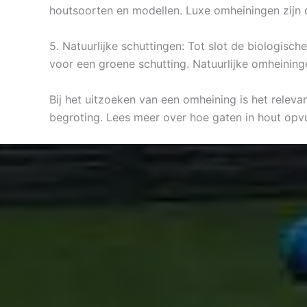
houtsoorten en modellen. Luxe omheiningen zijn 
5. Natuurlijke schuttingen: Tot slot de biologisc
voor een groene schutting. Natuurlijke omheining
Bij het uitzoeken van een omheining is het releva
begroting. Lees meer over hoe gaten in hout opv