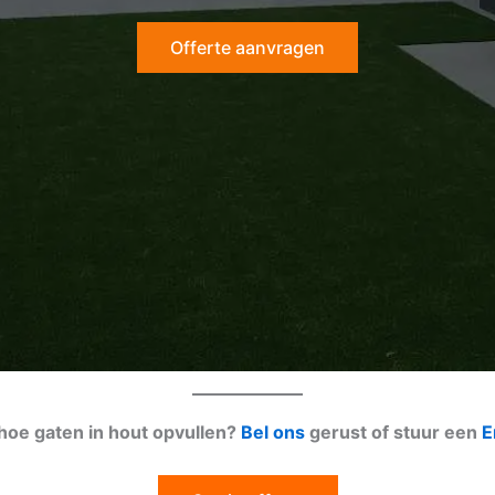
Offerte aanvragen
 hoe gaten in hout opvullen?
Bel ons
gerust of stuur een
E