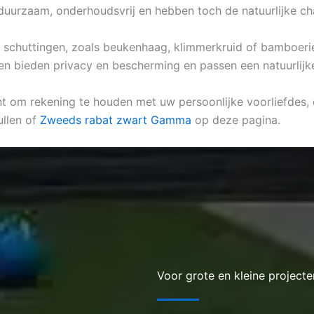
duurzaam, onderhoudsvrij en hebben toch de natuurlijke ch
he schuttingen, zoals beukenhaag, klimmerkruid of bamboerie
en bieden privacy en bescherming en passen een natuurlijke 
nt om rekening te houden met uw persoonlijke voorliefdes, d
ullen of
Zweeds rabat zwart Gamma
op deze pagina.
Voor grote en kleine projecte