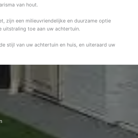
arisma van hout.
t, zijn een milieuvriendelijke en duurzame optie
uitstraling toe aan uw achtertuin.
e stijl van uw achtertuin en huis, en uiteraard uw
n