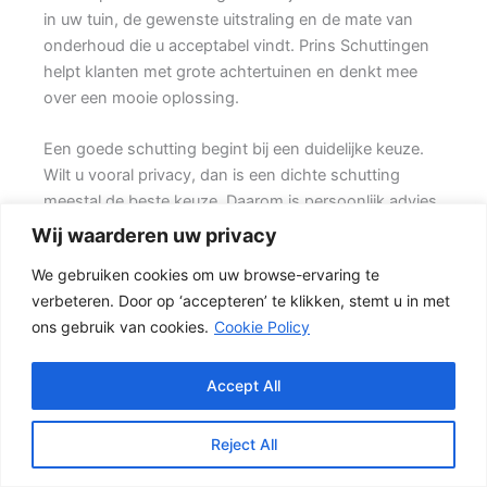
in uw tuin, de gewenste uitstraling en de mate van
onderhoud die u acceptabel vindt. Prins Schuttingen
helpt klanten met grote achtertuinen en denkt mee
over een mooie oplossing.
Een goede schutting begint bij een duidelijke keuze.
Wilt u vooral privacy, dan is een dichte schutting
meestal de beste keuze. Daarom is persoonlijk advies
vaak beter dan alleen online een standaardprijs
Wij waarderen uw privacy
bekijken.
We gebruiken cookies om uw browse-ervaring te
verbeteren. Door op ‘accepteren’ te klikken, stemt u in met
Welke schutting past bij uw tuin?
ons gebruik van cookies.
Cookie Policy
In veel tuinen wordt gekozen voor een combinatie
van hout en beton. {De betonpalen en betonplaten
zorgen voor stabiliteit, terwijl de houten schermen
Accept All
zorgen voor een natuurlijke uitstraling.} Het resultaat is
een stevige tuinafscheiding die netjes oogt en
Reject All
jarenlang mee kan gaan.