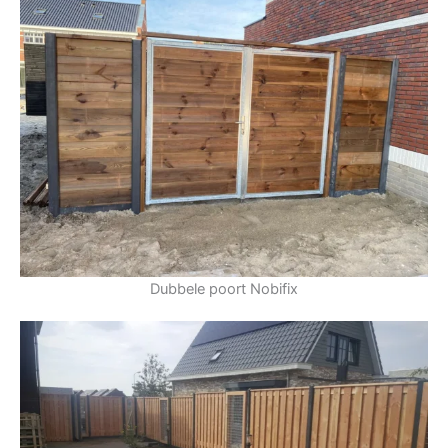
Dubbele poort Nobifix