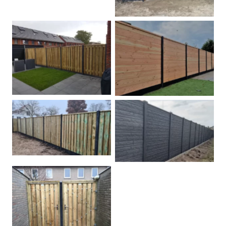
Betonpalen schutting
Douglas
Hout beton schuttingen
Rots motief antraciet
Tuindeur grenen