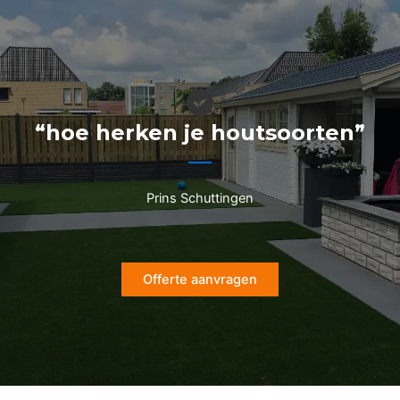
Ga
naar
de
inhoud
“hoe herken je houtsoorten”
Prins Schuttingen
Offerte aanvragen