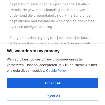
helpt het om eerst goed te kijken naar de situatie in
uw tuin, de gewenste uitstraling en de mate van
onderhoud die u acceptabel vindt. Prins Schuttingen
helpt klanten met bestaande woningen en denkt mee
over een stevige oplossing.
Een goede schutting begint bij een duidelijke keuze.
Wilt u vooral een luxe uitstraling, dan kan een hout-
beton schutting met hoge betonplaat of zwarte
Wij waarderen uw privacy
accenten goed passen. Ook de ondergrond, de
We gebruiken cookies om uw browse-ervaring te
lengte van de schutting en de aanwezigheid van
verbeteren. Door op ‘accepteren’ te klikken, stemt u in met
poorten of hoeken hebben invloed op de beste
ons gebruik van cookies.
Cookie Policy
oplossing.
Welke schutting past bij uw tuin?
Accept All
In veel tuinen wordt gekozen voor een combinatie
van hout en beton. {De betonnen onderzijde
Reject All
beschermt het hout tegen direct contact met vochtige