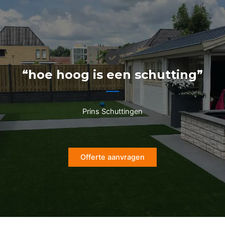
Ga
naar
de
inhoud
“hoe hoog is een schutting”
Prins Schuttingen
Offerte aanvragen