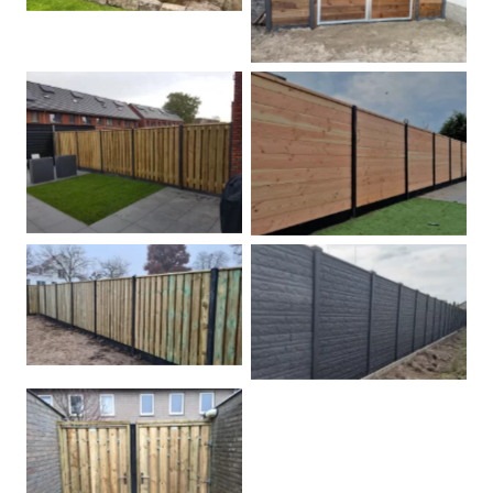
Betonpalen schutting
Douglas
Hout beton schuttingen
Rots motief antraciet
Tuindeur grenen