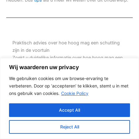
Praktisch advies over hoe hoog mag een schutting
zijn in de voortuin
Zoekt u duidelijke informatie over hoe hoog mag een
schutting zijn in de voortuin? Dan helpt het om eerst
Wij waarderen uw privacy
goed te kijken naar de situatie in uw tuin, de gewenste
We gebruiken cookies om uw browse-ervaring te
uitstraling en de mate van onderhoud die u acceptabel
verbeteren. Door op ‘accepteren’ te klikken, stemt u in met
vindt. Prins Schuttingen helpt klanten met kleine
ons gebruik van cookies.
Cookie Policy
tuinen en denkt mee over een mooie oplossing.
Een nette tuinafscheiding vraagt om meer dan alleen
Accept All
een paar schermen en palen. Wilt u zo min mogelijk
onderhoud, dan is een betonschutting of hout-beton
Reject All
combinatie vaak een slimme keuze. Ook de