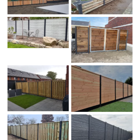
Betonschutting
Dubbele poort
Betonpalen schutting
Douglas
Hout beton schuttingen
Rots motief antraciet