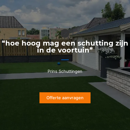
Ga
naar
de
inhoud
“hoe hoog mag een schutting zijn
in de voortuin”
Prins Schuttingen
Offerte aanvragen