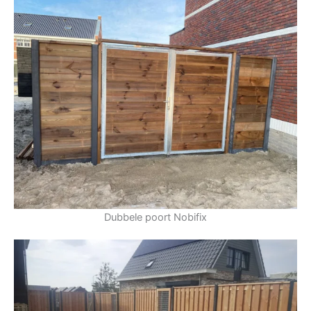
Dubbele poort Nobifix