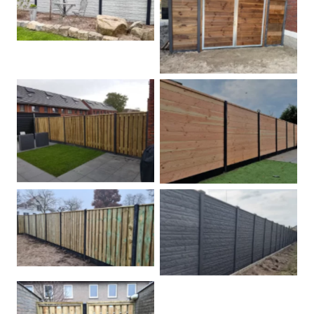
Betonschutting
Dubbele poort
Betonpalen schutting
Douglas
Hout beton schuttingen
Rots motief antraciet