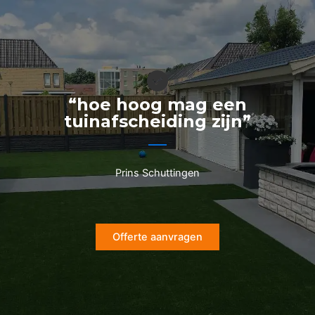
Ga
naar
de
inhoud
“hoe hoog mag een
tuinafscheiding zijn”
Prins Schuttingen
Offerte aanvragen