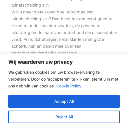
tuinafscheiding zijn
Wilt u meer weten over hoe hoog mag een
tuinafscheiding zijn? Dan helpt het om eerst goed te
kijken naar de situatie in uw tuin, de gewenste
uitstraling en de mate van onderhoud die u acceptabel
vindt. Prins Schuttingen helpt klanten met grote
achtertuinen en denkt mee over een
onderhoudsvriendelijke oplossing.
Wij waarderen uw privacy
Een nette tuinafscheiding vraagt om meer dan alleen
We gebruiken cookies om uw browse-ervaring te
een paar schermen en palen. Wilt u vooral een luxe
verbeteren. Door op ‘accepteren’ te klikken, stemt u in met
uitstraling, dan kan een hout-beton schutting met
ons gebruik van cookies.
Cookie Policy
hoge betonplaat of zwarte accenten goed passen.
Daarbij spelen ook zaken mee zoals windbelasting,
hoogteverschillen, grondsoort, erfgrens en de
Accept All
bereikbaarheid van de tuin.
Reject All
Schutting kiezen op basis van uitstraling en gebruik