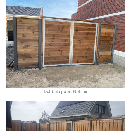
Dubbele poort Nobifix