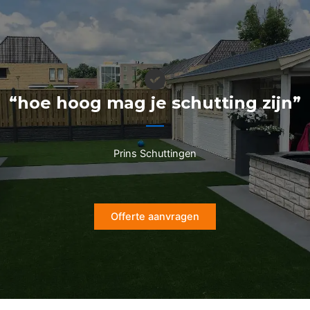
Ga
naar
de
inhoud
“hoe hoog mag je schutting zijn”
Prins Schuttingen
Offerte aanvragen