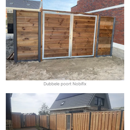
Dubbele poort Nobifix