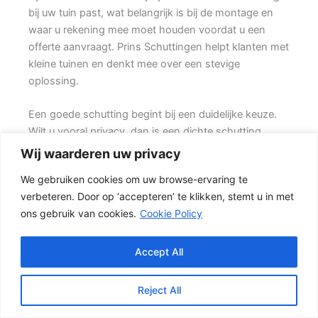
bij uw tuin past, wat belangrijk is bij de montage en
waar u rekening mee moet houden voordat u een
offerte aanvraagt. Prins Schuttingen helpt klanten met
kleine tuinen en denkt mee over een stevige
oplossing.
Een goede schutting begint bij een duidelijke keuze.
Wilt u vooral privacy, dan is een dichte schutting
meestal de beste keuze. Ook de ondergrond, de
Wij waarderen uw privacy
lengte van de schutting en de aanwezigheid van
We gebruiken cookies om uw browse-ervaring te
poorten of hoeken hebben invloed op de beste
verbeteren. Door op ‘accepteren’ te klikken, stemt u in met
oplossing.
ons gebruik van cookies.
Cookie Policy
De juiste keuze voor uw tuin
In veel tuinen wordt gekozen voor een combinatie
Accept All
van hout en beton. {De betonpalen en betonplaten
zorgen voor stabiliteit, terwijl de houten schermen
Reject All
zorgen voor een natuurlijke uitstraling.} Het resultaat is