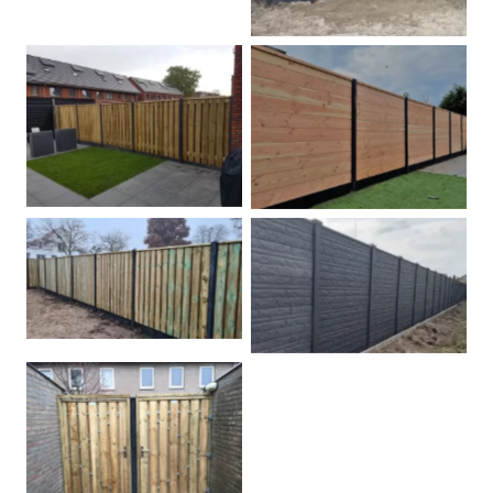
Betonpalen schutting
Douglas
Hout beton schuttingen
Rots motief antraciet
Tuindeur grenen