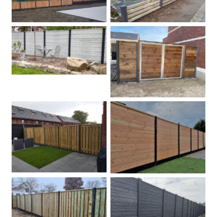
Betonschutting
Dubbele poort
Betonpalen schutting
Douglas
Hout beton schuttingen
Rots motief antraciet