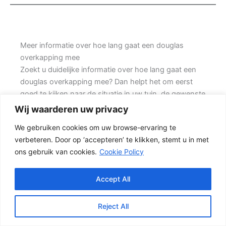
Meer informatie over hoe lang gaat een douglas
overkapping mee
Zoekt u duidelijke informatie over hoe lang gaat een
douglas overkapping mee? Dan helpt het om eerst
goed te kijken naar de situatie in uw tuin, de gewenste
uitstraling en de mate van onderhoud die u acceptabel
Wij waarderen uw privacy
vindt. Prins Schuttingen helpt klanten met bestaande
We gebruiken cookies om uw browse-ervaring te
woningen en denkt mee over een
verbeteren. Door op ‘accepteren’ te klikken, stemt u in met
onderhoudsvriendelijke oplossing.
ons gebruik van cookies.
Cookie Policy
Een nette tuinafscheiding vraagt om meer dan alleen
een paar schermen en palen. Wilt u vooral privacy,
Accept All
dan is een dichte schutting meestal de beste keuze.
Daarbij spelen ook zaken mee zoals windbelasting,
Reject All
hoogteverschillen, grondsoort, erfgrens en de