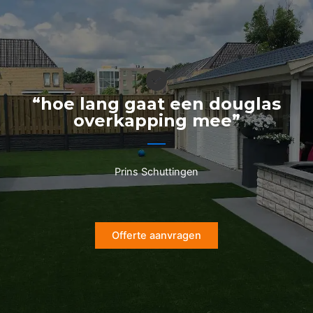
Ga
naar
de
inhoud
“hoe lang gaat een douglas
overkapping mee”
Prins Schuttingen
Offerte aanvragen