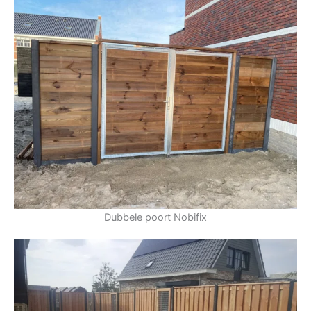
Dubbele poort Nobifix