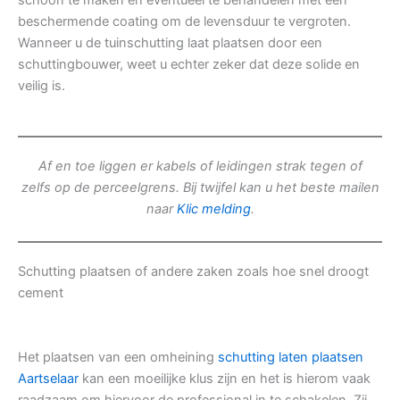
schoon te maken en eventueel te behandelen met een
beschermende coating om de levensduur te vergroten.
Wanneer u de tuinschutting laat plaatsen door een
schuttingbouwer, weet u echter zeker dat deze solide en
veilig is.
Af en toe liggen er kabels of leidingen strak tegen of
zelfs op de perceelgrens. Bij twijfel kan u het beste mailen
naar
Klic melding
.
Schutting plaatsen of andere zaken zoals hoe snel droogt
cement
Het plaatsen van een omheining
schutting laten plaatsen
Aartselaar
kan een moeilijke klus zijn en het is hierom vaak
raadzaam om hiervoor de professional in te schakelen. Zij