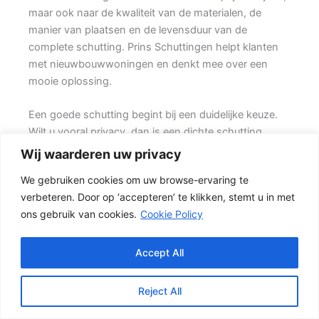
maar ook naar de kwaliteit van de materialen, de
manier van plaatsen en de levensduur van de
complete schutting. Prins Schuttingen helpt klanten
met nieuwbouwwoningen en denkt mee over een
mooie oplossing.
Een goede schutting begint bij een duidelijke keuze.
Wilt u vooral privacy, dan is een dichte schutting
meestal de beste keuze. Daarom is persoonlijk advies
Wij waarderen uw privacy
vaak beter dan alleen online een standaardprijs
We gebruiken cookies om uw browse-ervaring te
bekijken.
verbeteren. Door op ‘accepteren’ te klikken, stemt u in met
ons gebruik van cookies.
Cookie Policy
Schutting kiezen op basis van uitstraling en gebruik
Voor veel klanten is een hout-beton schutting de
meest gekozen oplossing. {De betonpalen en
Accept All
betonplaten zorgen voor stabiliteit, terwijl de houten
schermen zorgen voor een natuurlijke uitstraling.} Het
Reject All
resultaat is een stevige tuinafscheiding die netjes oogt