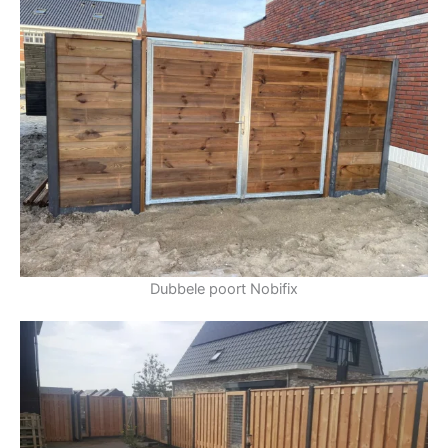
Dubbele poort Nobifix