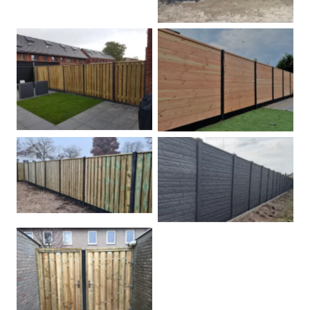
Betonpalen schutting
Douglas
Hout beton schuttingen
Rots motief antraciet
Tuindeur grenen