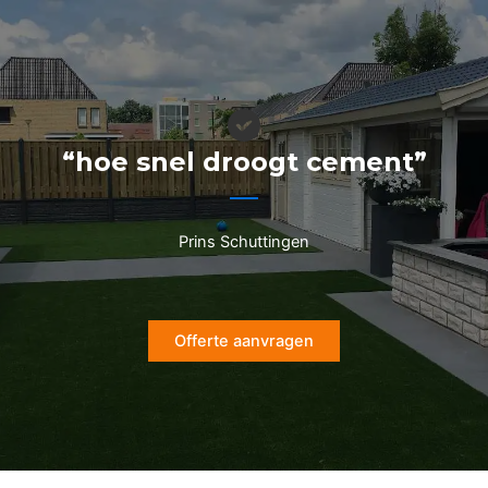
Ga
naar
de
inhoud
“hoe snel droogt cement”
Prins Schuttingen
Offerte aanvragen