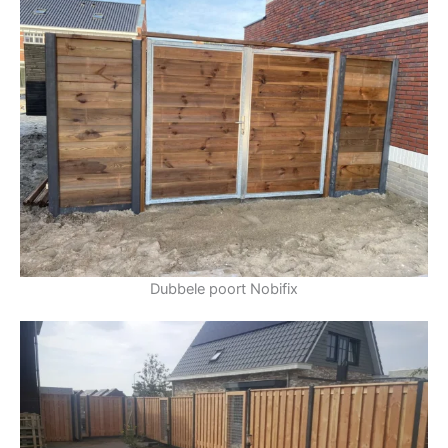
Dubbele poort Nobifix