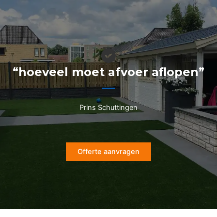
Ga
naar
de
inhoud
“hoeveel moet afvoer aflopen”
Prins Schuttingen
Offerte aanvragen