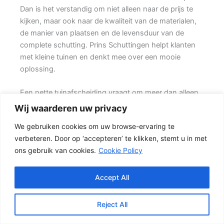
Dan is het verstandig om niet alleen naar de prijs te
kijken, maar ook naar de kwaliteit van de materialen,
de manier van plaatsen en de levensduur van de
complete schutting. Prins Schuttingen helpt klanten
met kleine tuinen en denkt mee over een mooie
oplossing.
Een nette tuinafscheiding vraagt om meer dan alleen
een paar schermen en palen. Wilt u vooral een luxe
Wij waarderen uw privacy
uitstraling, dan kan een hout-beton schutting met
We gebruiken cookies om uw browse-ervaring te
hoge betonplaat of zwarte accenten goed passen.
verbeteren. Door op ‘accepteren’ te klikken, stemt u in met
Daarbij spelen ook zaken mee zoals windbelasting,
ons gebruik van cookies.
Cookie Policy
hoogteverschillen, grondsoort, erfgrens en de
bereikbaarheid van de tuin.
Accept All
Schutting kiezen op basis van uitstraling en gebruik
Een hout-beton schutting is populair omdat deze
Reject All
stevig is en toch een warme uitstraling heeft. {De