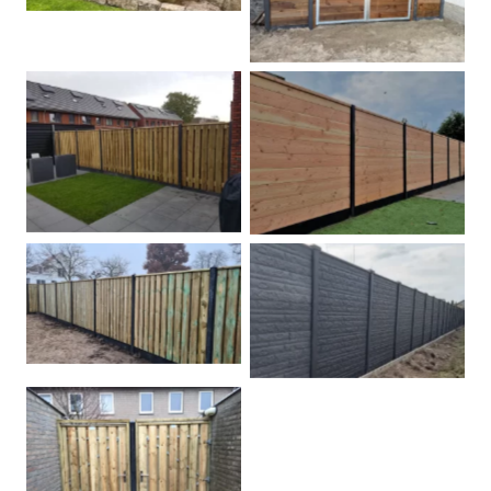
Betonpalen schutting
Douglas
Hout beton schuttingen
Rots motief antraciet
Tuindeur grenen