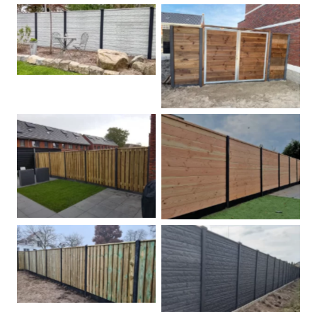
Betonschutting
Dubbele poort
Betonpalen schutting
Douglas
Hout beton schuttingen
Rots motief antraciet