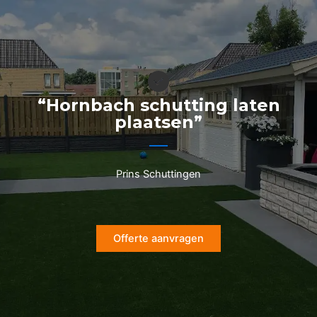
Ga
naar
de
inhoud
“Hornbach schutting laten
plaatsen”
Prins Schuttingen
Offerte aanvragen