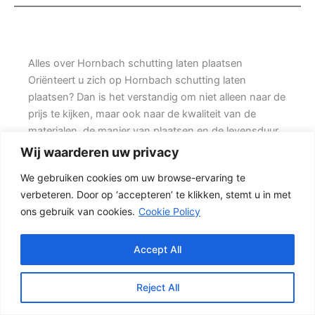
Alles over Hornbach schutting laten plaatsen
Oriënteert u zich op Hornbach schutting laten
plaatsen? Dan is het verstandig om niet alleen naar de
prijs te kijken, maar ook naar de kwaliteit van de
materialen, de manier van plaatsen en de levensduur
van de complete schutting. Prins Schuttingen helpt
Wij waarderen uw privacy
klanten met kleine tuinen en denkt mee over een
We gebruiken cookies om uw browse-ervaring te
mooie oplossing.
verbeteren. Door op ‘accepteren’ te klikken, stemt u in met
ons gebruik van cookies.
Cookie Policy
Een goede schutting begint bij een duidelijke keuze.
Wilt u vooral privacy, dan is een dichte schutting
meestal de beste keuze. Daarom is persoonlijk advies
Accept All
vaak beter dan alleen online een standaardprijs
bekijken.
Reject All