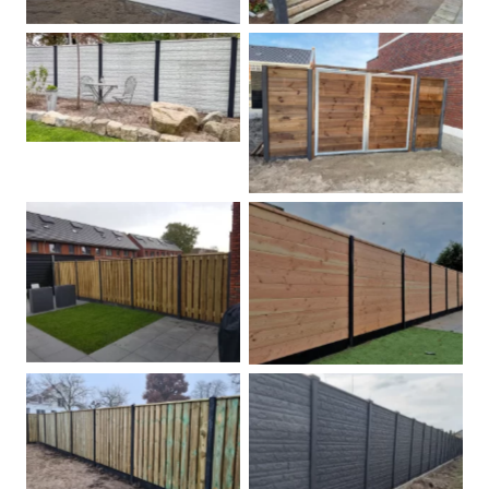
Betonschutting
Dubbele poort
Betonpalen schutting
Douglas
Hout beton schuttingen
Rots motief antraciet