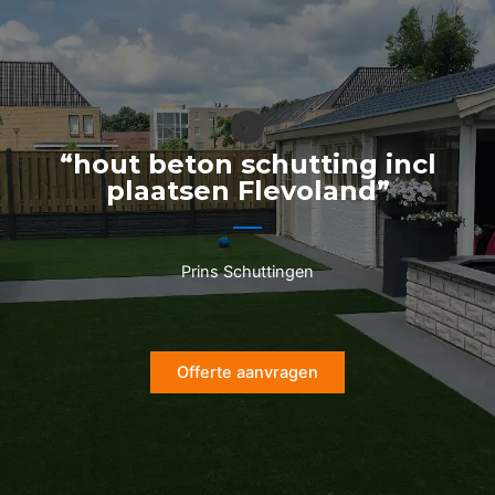
Ga
naar
de
inhoud
“hout beton schutting incl
plaatsen Flevoland”
Prins Schuttingen
Offerte aanvragen