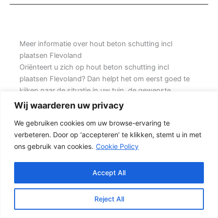
Meer informatie over hout beton schutting incl
plaatsen Flevoland
Oriënteert u zich op hout beton schutting incl
plaatsen Flevoland? Dan helpt het om eerst goed te
kijken naar de situatie in uw tuin, de gewenste
uitstraling en de mate van onderhoud die u acceptabel
Wij waarderen uw privacy
vindt. Prins Schuttingen helpt klanten met
We gebruiken cookies om uw browse-ervaring te
hoekwoningen en denkt mee over een
verbeteren. Door op ‘accepteren’ te klikken, stemt u in met
onderhoudsvriendelijke oplossing.
ons gebruik van cookies.
Cookie Policy
Een goede schutting begint bij een duidelijke keuze.
Wilt u vooral een luxe uitstraling, dan kan een hout-
Accept All
beton schutting met hoge betonplaat of zwarte
accenten goed passen. Daarbij spelen ook zaken mee
Reject All
zoals windbelasting, hoogteverschillen, grondsoort,