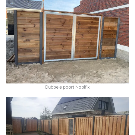
Dubbele poort Nobifix