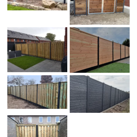
Dubbele poort
Betonpalen schutting
Douglas
Hout beton schuttingen
Rots motief antraciet