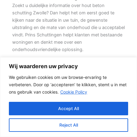
Zoekt u duidelijke informatie over hout beton
schutting Zwolle? Dan helpt het om eerst goed te
kijken naar de situatie in uw tuin, de gewenste
uitstraling en de mate van onderhoud die u acceptabel
vindt. Prins Schuttingen helpt klanten met bestaande
woningen en denkt mee over een
onderhoudsvriendelijke oplossing.
Een goede schutting begint bij een duidelijke keuze.
Wij waarderen uw privacy
Wilt u vooral privacy, dan is een dichte schutting
We gebruiken cookies om uw browse-ervaring te
meestal de beste keuze. Daarom is persoonlijk advies
verbeteren. Door op ‘accepteren’ te klikken, stemt u in met
vaak beter dan alleen online een standaardprijs
ons gebruik van cookies.
Cookie Policy
bekijken.
De juiste keuze voor uw tuin
Accept All
Voor veel klanten is een hout-beton schutting de
meest gekozen oplossing. {De betonnen onderzijde
Reject All
beschermt het hout tegen direct contact met vochtige