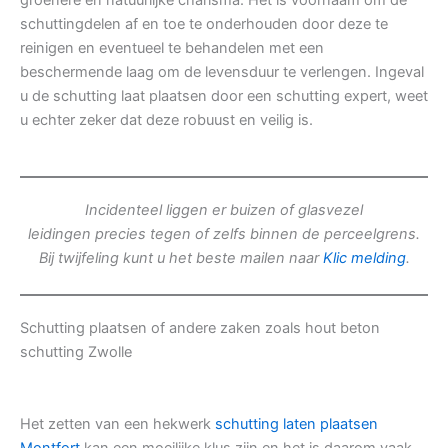
groenere en natuurlijke charisma. Het is voornaam om de
schuttingdelen af en toe te onderhouden door deze te
reinigen en eventueel te behandelen met een
beschermende laag om de levensduur te verlengen. Ingeval
u de schutting laat plaatsen door een schutting expert, weet
u echter zeker dat deze robuust en veilig is.
Incidenteel liggen er buizen of glasvezel
leidingen precies tegen of zelfs binnen de perceelgrens.
Bij twijfeling kunt u het beste mailen naar
Klic melding
.
Schutting plaatsen of andere zaken zoals hout beton
schutting Zwolle
Het zetten van een hekwerk
schutting laten plaatsen
Montfort
kan een moeilijke klus zijn en het is daarom vaak