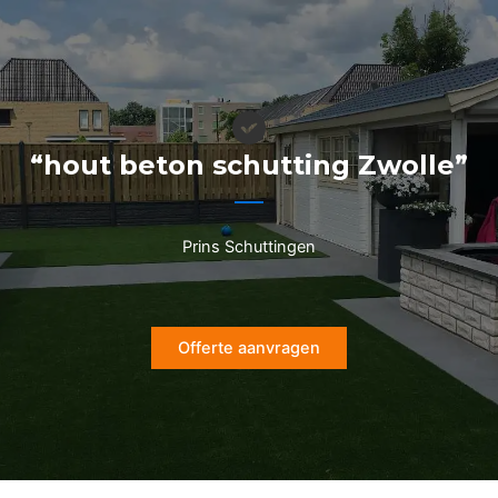
Ga
naar
de
inhoud
“hout beton schutting Zwolle”
Prins Schuttingen
Offerte aanvragen