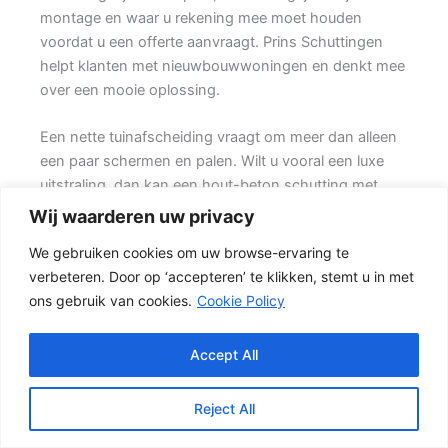
montage en waar u rekening mee moet houden
voordat u een offerte aanvraagt. Prins Schuttingen
helpt klanten met nieuwbouwwoningen en denkt mee
over een mooie oplossing.
Een nette tuinafscheiding vraagt om meer dan alleen
een paar schermen en palen. Wilt u vooral een luxe
uitstraling, dan kan een hout-beton schutting met
hoge betonplaat of zwarte accenten goed passen.
Wij waarderen uw privacy
Daarom is persoonlijk advies vaak beter dan alleen
We gebruiken cookies om uw browse-ervaring te
online een standaardprijs bekijken.
verbeteren. Door op ‘accepteren’ te klikken, stemt u in met
ons gebruik van cookies.
Cookie Policy
Welke schutting past bij uw tuin?
Een hout-beton schutting is populair omdat deze
stevig is en toch een warme uitstraling heeft. {Het
Accept All
beton zorgt voor een sterke basis, terwijl het tuinhout
zorgen voor een natuurlijke uitstraling.} Het resultaat is
Reject All
een stevige tuinafscheiding die netjes oogt en