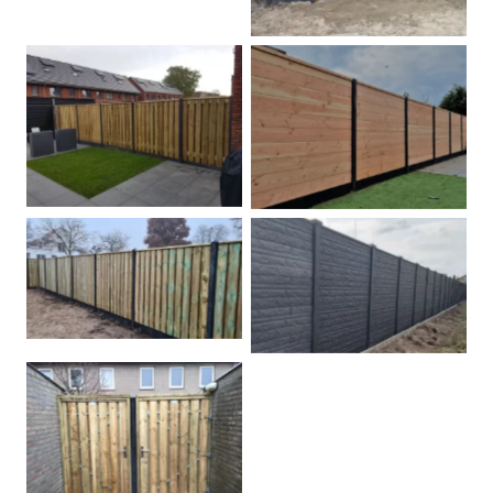
Betonpalen schutting
Douglas
Hout beton schuttingen
Rots motief antraciet
Tuindeur grenen