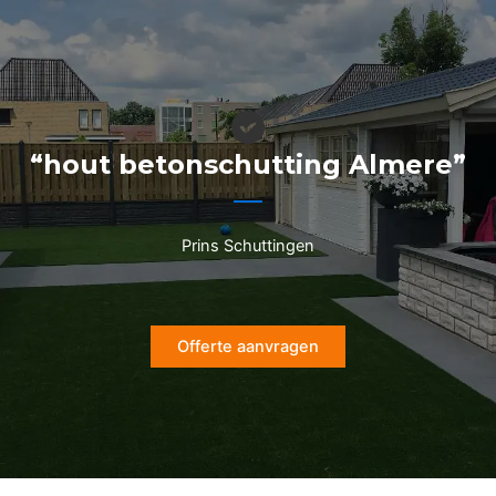
Ga
naar
de
inhoud
“hout betonschutting Almere”
Prins Schuttingen
Offerte aanvragen