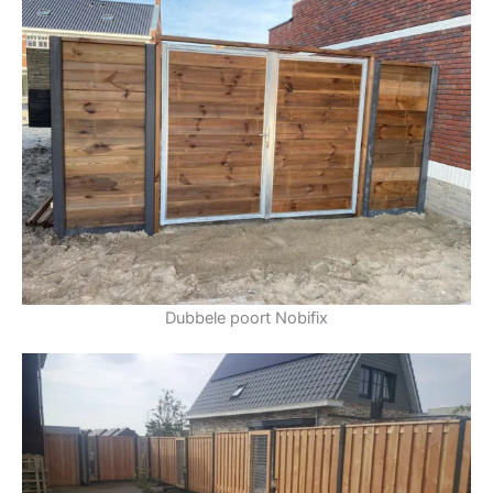
Dubbele poort Nobifix