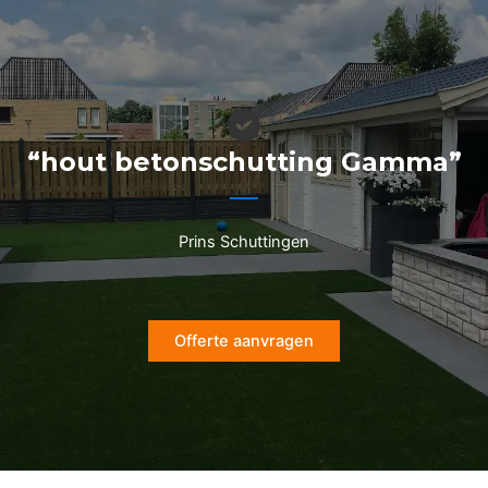
Ga
naar
de
inhoud
“hout betonschutting Gamma”
Prins Schuttingen
Offerte aanvragen