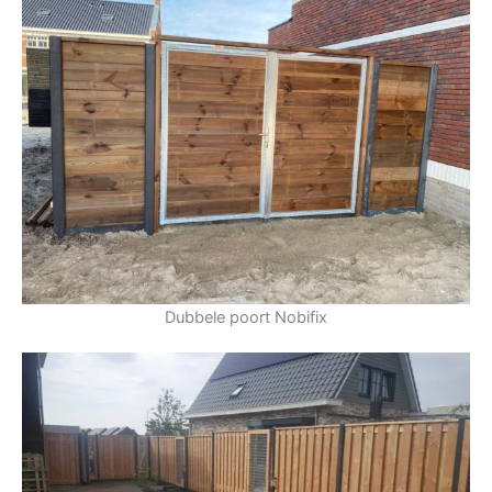
Dubbele poort Nobifix