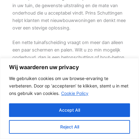
in uw tuin, de gewenste uitstraling en de mate van
onderhoud die u acceptabel vindt. Prins Schuttingen
helpt klanten met nieuwbouwwoningen en denkt mee
over een stevige oplossing.
Een nette tuinafscheiding vraagt om meer dan alleen
een paar schermen en palen. Wilt u zo min mogelijk
onderhoud, dan is een betonschutting of hout-beton
combinatie vaak een slimme keuze. Ook de
Wij waarderen uw privacy
ondergrond, de lengte van de schutting en de
We gebruiken cookies om uw browse-ervaring te
aanwezigheid van poorten of hoeken hebben invloed
verbeteren. Door op ‘accepteren’ te klikken, stemt u in met
op de beste oplossing.
ons gebruik van cookies.
Cookie Policy
De juiste keuze voor uw tuin
Een hout-beton schutting is populair omdat deze
Accept All
stevig is en toch een warme uitstraling heeft. {De
betonnen onderzijde beschermt het hout tegen direct
Reject All
contact met vochtige grond, terwijl het tuinhout