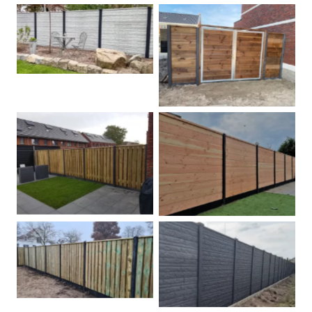
Betonschutting
Dubbele poort
Betonpalen schutting
Douglas
Hout beton schuttingen
Rots motief antraciet