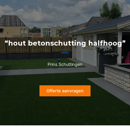
Ga
naar
de
inhoud
“hout betonschutting halfhoog”
Prins Schuttingen
Offerte aanvragen