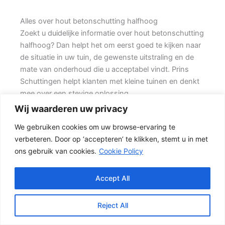
Alles over hout betonschutting halfhoog
Zoekt u duidelijke informatie over hout betonschutting
halfhoog? Dan helpt het om eerst goed te kijken naar
de situatie in uw tuin, de gewenste uitstraling en de
mate van onderhoud die u acceptabel vindt. Prins
Schuttingen helpt klanten met kleine tuinen en denkt
mee over een stevige oplossing.
Wij waarderen uw privacy
Een nette tuinafscheiding vraagt om meer dan alleen
We gebruiken cookies om uw browse-ervaring te
een paar schermen en palen. Wilt u zo min mogelijk
verbeteren. Door op ‘accepteren’ te klikken, stemt u in met
onderhoud, dan is een betonschutting of hout-beton
ons gebruik van cookies.
Cookie Policy
combinatie vaak een slimme keuze. Daarbij spelen
ook zaken mee zoals windbelasting,
hoogteverschillen, grondsoort, erfgrens en de
Accept All
bereikbaarheid van de tuin.
Reject All
Schutting kiezen op basis van uitstraling en gebruik