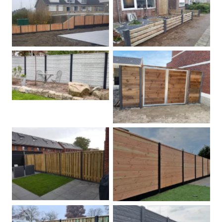
Douglas schutting
Tuinhek voortuin
Betonschutting
Dubbele poort
Betonpalen schutting
Douglas