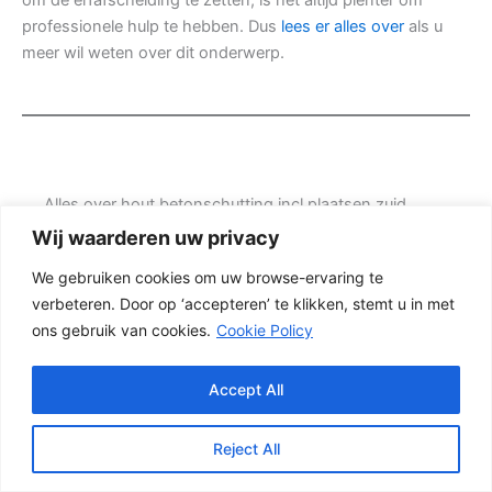
professionele hulp te hebben. Dus
lees er alles over
als u
meer wil weten over dit onderwerp.
Alles over hout betonschutting incl plaatsen zuid
Holland
Wij waarderen uw privacy
Zoekt u duidelijke informatie over hout betonschutting
We gebruiken cookies om uw browse-ervaring te
incl plaatsen zuid Holland? Dan wilt u waarschijnlijk
verbeteren. Door op ‘accepteren’ te klikken, stemt u in met
weten welke uitvoering bij uw tuin past, wat belangrijk
ons gebruik van cookies.
Cookie Policy
is bij de montage en waar u rekening mee moet
houden voordat u een offerte aanvraagt. Prins
Schuttingen helpt klanten met nieuwbouwwoningen
Accept All
en denkt mee over een mooie oplossing.
Reject All
Een goede schutting begint bij een duidelijke keuze.