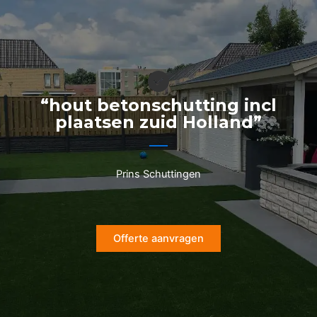
Ga
naar
de
inhoud
“hout betonschutting incl
plaatsen zuid Holland”
Prins Schuttingen
Offerte aanvragen