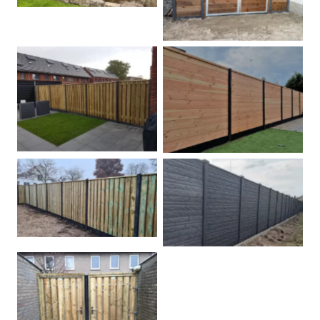
Betonpalen schutting
Douglas
Hout beton schuttingen
Rots motief antraciet
Tuindeur grenen