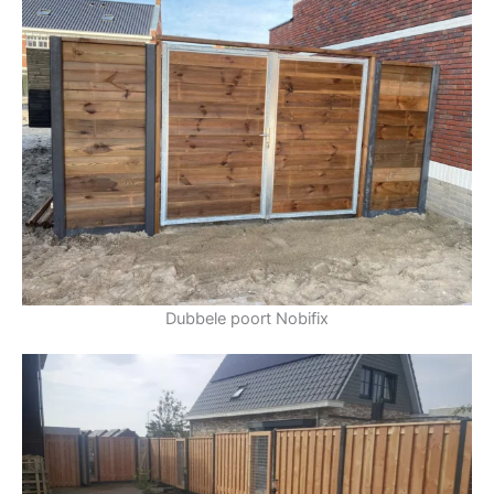
Dubbele poort Nobifix