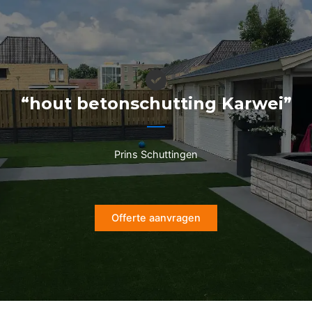
Ga
naar
de
inhoud
“hout betonschutting Karwei”
Prins Schuttingen
Offerte aanvragen