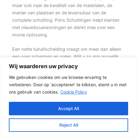
maar ook naar de kwaliteit van de materialen, de
manier van plaatsen en de levensduur van de
complete schutting. Prins Schuttingen helpt klanten
met nieuwbouwwoningen en denkt mee over een
mooie oplossing.
Een nette tuinafscheiding vraagt om meer dan alleen
een paar schermen en palen. Wilt u zo min mogelijk
onderhoud, dan is een betonschutting of hout-beton
Wij waarderen uw privacy
combinatie vaak een slimme keuze. Daarbij spelen
We gebruiken cookies om uw browse-ervaring te
ook zaken mee zoals windbelasting,
verbeteren. Door op ‘accepteren’ te klikken, stemt u in met
hoogteverschillen, grondsoort, erfgrens en de
ons gebruik van cookies.
Cookie Policy
bereikbaarheid van de tuin.
Schutting kiezen op basis van uitstraling en gebruik
Accept All
Een hout-beton schutting is populair omdat deze
stevig is en toch een warme uitstraling heeft. {De
Reject All
betonpalen en betonplaten zorgen voor stabiliteit,