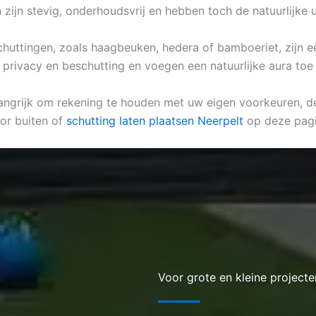
zijn stevig, onderhoudsvrij en hebben toch de natuurlijke u
 schuttingen, zoals haagbeuken, hedera of bamboeriet, zijn 
 privacy en beschutting en voegen een natuurlijke aura toe
langrijk om rekening te houden met uw eigen voorkeuren, de 
or buiten of
schutting laten plaatsen Neerpelt
op deze pagi
Voor grote en kleine projecte