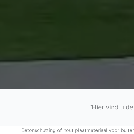
“Hier vind u de
Betonschutting of hout plaatmateriaal voor buite