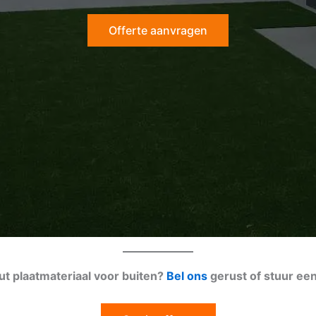
Offerte aanvragen
ut plaatmateriaal voor buiten?
Bel ons
gerust of stuur ee