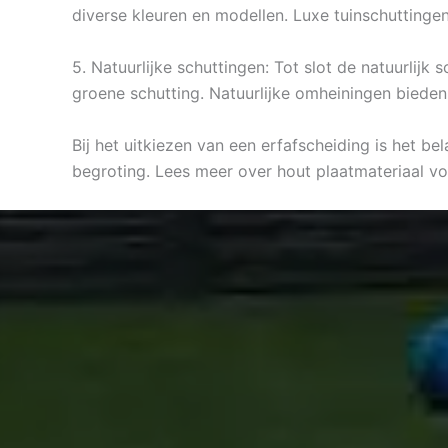
diverse kleuren en modellen. Luxe tuinschuttingen 
5. Natuurlijke schuttingen: Tot slot de natuurlijk
groene schutting. Natuurlijke omheiningen bieden
Bij het uitkiezen van een erfafscheiding is het be
begroting. Lees meer over hout plaatmateriaal vo