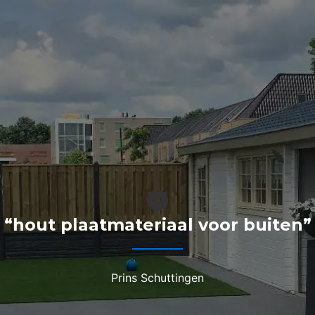
“hout plaatmateriaal voor buiten”
Prins Schuttingen