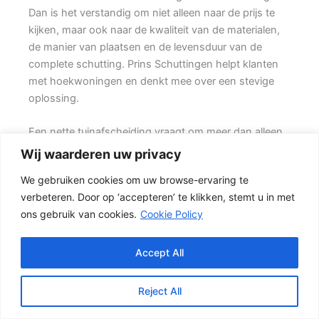
Dan is het verstandig om niet alleen naar de prijs te
kijken, maar ook naar de kwaliteit van de materialen,
de manier van plaatsen en de levensduur van de
complete schutting. Prins Schuttingen helpt klanten
met hoekwoningen en denkt mee over een stevige
oplossing.
Een nette tuinafscheiding vraagt om meer dan alleen
een paar schermen en palen. Wilt u vooral privacy,
Wij waarderen uw privacy
dan is een dichte schutting meestal de beste keuze.
We gebruiken cookies om uw browse-ervaring te
Ook de ondergrond, de lengte van de schutting en de
verbeteren. Door op ‘accepteren’ te klikken, stemt u in met
aanwezigheid van poorten of hoeken hebben invloed
ons gebruik van cookies.
Cookie Policy
op de beste oplossing.
De juiste keuze voor uw tuin
Accept All
Voor veel klanten is een hout-beton schutting de
meest gekozen oplossing. {De betonnen onderzijde
Reject All
beschermt het hout tegen direct contact met vochtige