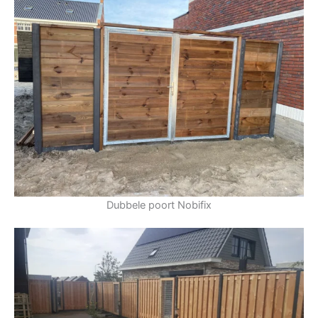
Dubbele poort Nobifix