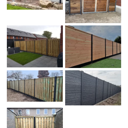
Dubbele poort
Betonpalen schutting
Douglas
Hout beton schuttingen
Rots motief antraciet