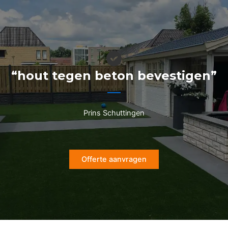
Ga
naar
de
inhoud
“hout tegen beton bevestigen”
Prins Schuttingen
Offerte aanvragen