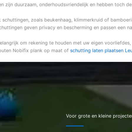
n zijn duurzaam, onderhoudsvriendelijk en hebben toch de 
ijk schuttingen, zoals beukenhaag, klimmerkruid of bamboerie
schuttingen geven privacy en bescherming en passen een natu
 belangrijk om rekening te houden met uw eigen voorliefdes,
outen Nobifix plank op maat of
schutting laten plaatsen Le
Voor grote en kleine projecte