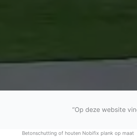
“Op deze website vin
Betonschutting of houten Nobifix plank op maat