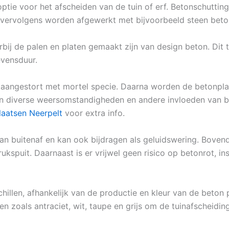
optie voor het afscheiden van de tuin of erf. Betonschutti
vervolgens worden afgewerkt met bijvoorbeeld steen beto
rbij de palen en platen gemaakt zijn van design beton. Di
evensduur.
aangestort met mortel specie. Daarna worden de betonplat
gen diverse weersomstandigheden en andere invloeden van bu
plaatsen Neerpelt
voor extra info.
n buitenaf en kan ook bijdragen als geluidswering. Bovendi
ukspuit. Daarnaast is er vrijwel geen risico op betonrot, i
chillen, afhankelijk van de productie en kleur van de beton p
n zoals antraciet, wit, taupe en grijs om de tuinafscheiding