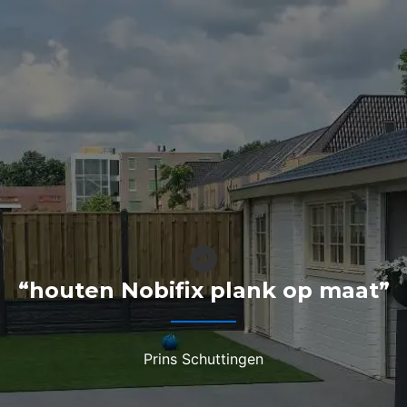
“houten Nobifix plank op maat”
Prins Schuttingen