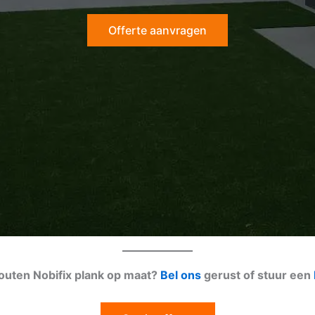
Offerte aanvragen
houten Nobifix plank op maat?
Bel ons
gerust of stuur een