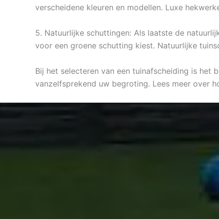
verscheidene kleuren en modellen. Luxe hekwerke
5. Natuurlijke schuttingen: Als laatste de natuurl
voor een groene schutting kiest. Natuurlijke tuin
Bij het selecteren van een tuinafscheiding is het
vanzelfsprekend uw begroting. Lees meer over h